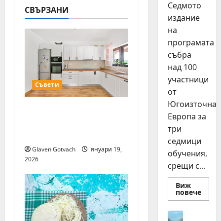
Седмото
СВЪРЗАНИ
g
издание
на
a
програмата
t
събра
над 100
i
участници
Съвети
от
o
Югоизточна
Как да изберем
n
Европа за
подходящ кухненски
три
шкаф
седмици
Glaven Gotvach
януари 19,
обучения,
2026
срещи с...
Виж
Read
повече
more
about
15
Идеи
млад