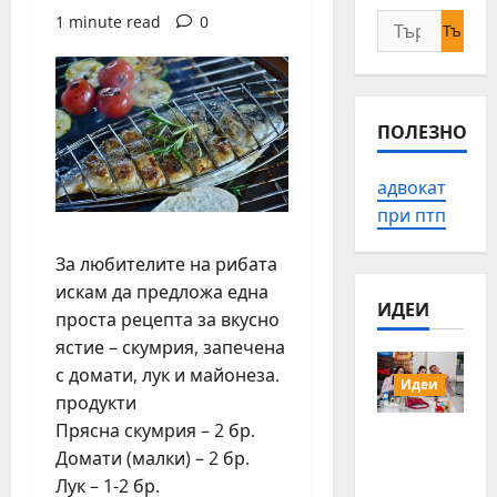
Търсене
1 minute read
0
за:
ПОЛЕЗНО
адвокат
при птп
За любителите на рибата
искам да предложа една
ИДЕИ
проста рецепта за вкусно
ястие – скумрия, запечена
с домати, лук и майонеза.
Идеи
продукти
Прясна скумрия – 2 бр.
15 млади
Домати (малки) – 2 бр.
хора от
Българи
Лук – 1-2 бр.