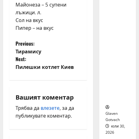
я бяха
Майонеза – 5 супени
избрани
лъжици. л.
сред 140
Сол на вкус
кандида
Пипер – на вкус
ти за
най-
P
Previous:
мащабн
Тирамису
ата
o
лятна
Next:
стажант
Пилешки котлет Киев
s
ска
програм
t
а на
Нестле в
n
Вашият коментар
региона
a
Трябва да
влезете
, за да
Glaven
публикувате коментар.
v
Gotvach
юли 30,
2026
i