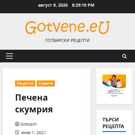
Skip
август 8, 2026
8:29:11 PM
to
content
ГОТВАРСКИ РЕЦЕПТИ
Primary
Menu
Рецепти
Съвети
Печена
скумрия
ТЪРСИ
Gotvach
РЕЦЕПТА
юни 1, 2021