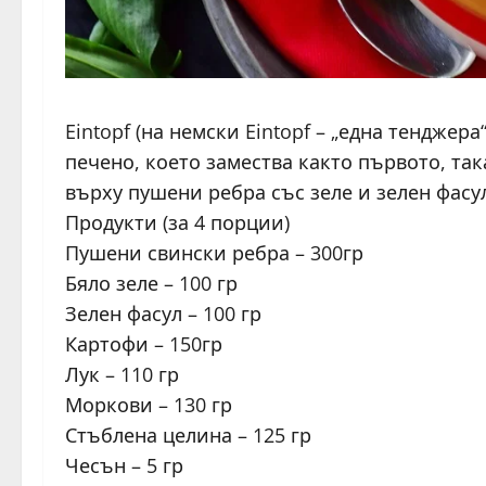
Eintopf (на немски Eintopf – „една тенджер
печено, което замества както първото, така
върху пушени ребра със зеле и зелен фасул
Продукти (за 4 порции)
Пушени свински ребра – 300гр
Бяло зеле – 100 гр
Зелен фасул – 100 гр
Картофи – 150гр
Лук – 110 гр
Моркови – 130 гр
Стъблена целина – 125 гр
Чесън – 5 гр