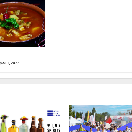
а
рил 1, 2022