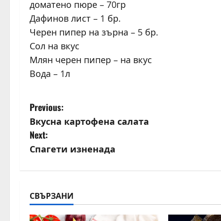
доматено пюре – 70гр
Дафинов лист – 1 бр.
Черен пипер на зърна – 5 бр.
Сол на вкус
Млян черен пипер – на вкус
Вода – 1л
P
Previous:
Вкусна картофена салата
o
Next:
s
Спагети изненада
t
n
СВЪРЗАНИ
a