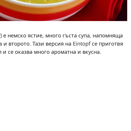
а“) е немско ястие, много гъста супа, напомняща
 и второто. Тази версия на Eintopf се приготвя
 и се оказва много ароматна и вкусна.