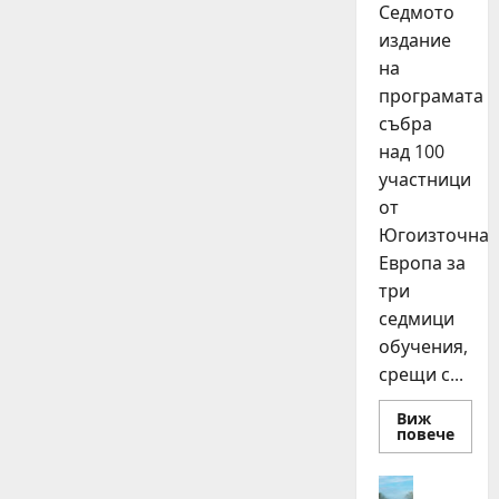
Седмото
издание
на
програмата
събра
над 100
участници
от
Югоизточна
Европа за
три
седмици
обучения,
срещи с...
Виж
Read
повече
more
about
15
Идеи
млад