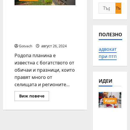
Търсене
Как един хотел
за:
съхранява
автентичните
български обичаи в
ПОЛЕЗНО
Родопите
Gotvach
август 26, 2024
адвокат
Родопа планина е
при птп
известна с богатството от
обичаи и празници, които
правят много от
ИДЕИ
селищата и регионите...
Read
Виж повече
more
Идеи
about
Как
един
15 млади
хотел
хора от
съхранява
автентичните
Българи
български