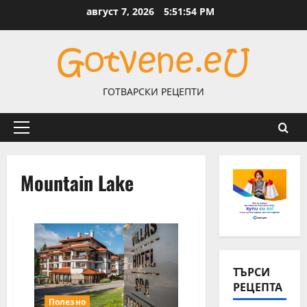
Skip
август 7, 2026
5:51:54 PM
to
content
ГОТВАРСКИ РЕЦЕПТИ
Primary
Menu
Mountain Lake
ТЪРСИ
РЕЦЕПТА
Полезно