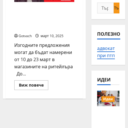
Търсене
До 1200 продукта от
за:
собствените марки на
Kaufland на специални
цени
ПОЛЕЗНО
Gotvach
март 10, 2025
Изгодните предложения
адвокат
могат да бъдат намерени
при птп
от 10 до 23 март в
магазините на ритейлъра
До...
ИДЕИ
Read
Виж повече
more
about
До
Идеи
1200
продукта
от
15 млади
собствените
марки
хора от
на
Българи
Kaufland