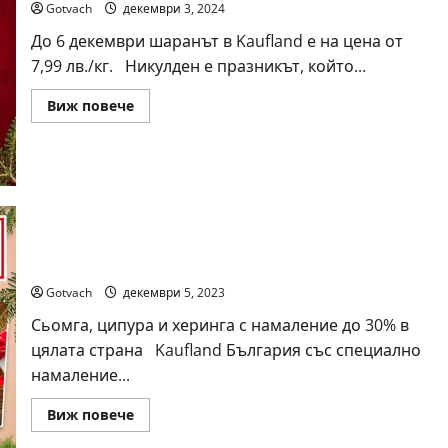
Gotvach
декември 3, 2024
До 6 декември шаранът в Kaufland е на цена от
7,99 лв./кг. Никулден е празникът, който...
Read
Виж повече
more
about
Защо
се
приготвя
шаран
на
Никулден?
Kaufland предлага изчистен шаран на -35% за
Никулден
Gotvach
декември 5, 2023
Сьомга, ципура и херинга с намаление до 30% в
цялата страна Kaufland България със специално
намаление...
Read
Виж повече
more
about