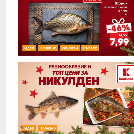
Идеи
Основни
Рецепти
Съвети
Идеи
Полезно