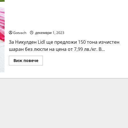
Kaufland
предлага
изчистен
шаран
Lidl посреща Никулден с над 150 тона изчистен
на
-35%
шаран за празника
за
Никулден
Gotvach
декември 1, 2023
За Никулден Lidl ще предложи 150 тона изчистен
шаран без люспи на цена от 7,99 лв./кг. В...
Read
Виж повече
more
about
Lidl
посреща
Никулден
с
над
150
тона
изчистен
шаран
за
празника