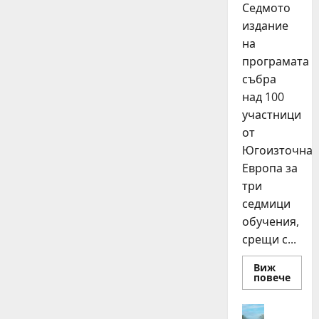
Седмото
издание
на
програмата
събра
над 100
участници
от
Югоизточна
Европа за
три
седмици
обучения,
срещи с...
Виж
Read
повече
more
about
15
Идеи
млад