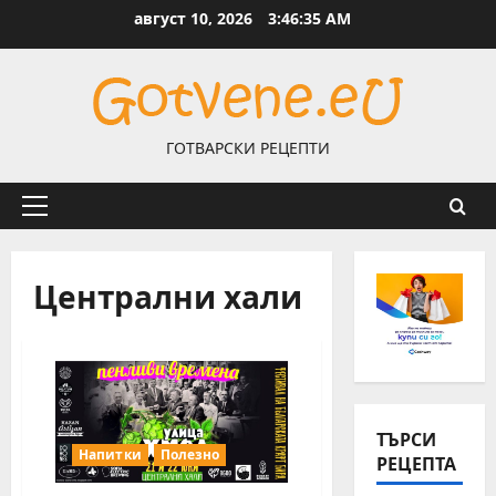
Skip
август 10, 2026
3:46:35 AM
to
content
ГОТВАРСКИ РЕЦЕПТИ
Primary
Menu
Централни хали
ТЪРСИ
Напитки
Полезно
РЕЦЕПТА