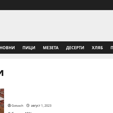
НОВНИ
ПИЦИ
МЕЗЕТА
ДЕСЕРТИ
ХЛЯБ
и
Kaufland: Българинът узрява за меките плодове
Gotvach
август 1, 2023