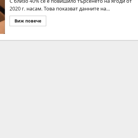
С близо 40% се е повишило търсенето на ягоди от
2020 г. насам. Това показват данните на...
Read
Виж повече
more
about
Kaufland:
Българинът
узрява
за
меките
плодове