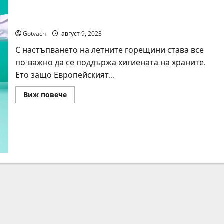
Хигиената на храните през лятото е основен
акцент на кампанията #EUChooseSafeFood
Gotvach
август 9, 2023
С настъпването на летните горещини става все
по-важно да се поддържа хигиената на храните.
Ето защо Европейският...
Read
Виж повече
more
about
Хигиената
на
храните
през
лятото
е
основен
акцент
на
кампанията
#EUChooseSafeFood