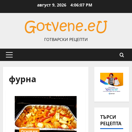
Skip
август 9, 2026
4:06:08 PM
to
content
ГОТВАРСКИ РЕЦЕПТИ
Primary
Menu
фурна
ТЪРСИ
РЕЦЕПТА
Основни