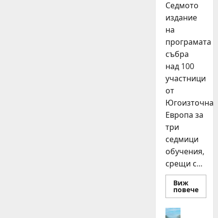
Седмото
издание
на
програмата
събра
над 100
участници
от
Югоизточна
Европа за
три
седмици
обучения,
срещи с...
Виж
Read
повече
more
about
15
Идеи
млад