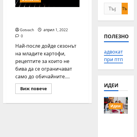
Търсене
за:
Пресни картофи на
фурна
Gotvach
април 1, 2022
ПОЛЕЗНО
0
Най-после дойде сезонът
адвокат
на младите картофи,
при птп
рецептите за които не
бива да се ограничават
само до обичайните....
ИДЕИ
Read
Виж повече
more
about
Пресни
картофи
Идеи
на
фурна
15 млади
хора от
Българи