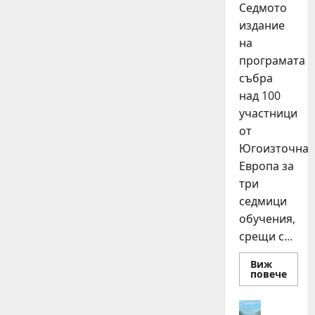
Седмото
издание
на
програмата
събра
над 100
участници
от
Югоизточна
Европа за
три
седмици
обучения,
срещи с...
Виж
Read
повече
more
about
15
Идеи
млад