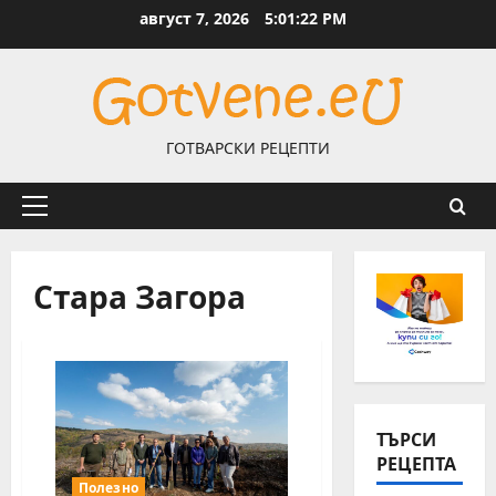
Skip
август 7, 2026
5:01:23 PM
to
content
ГОТВАРСКИ РЕЦЕПТИ
Primary
Menu
Стара Загора
ТЪРСИ
РЕЦЕПТА
Полезно