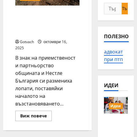
Търсене
Стара Загора стана дом
за:
на златната лопата на
Нестле инициативата
„Залесяваме активно“
ПОЛЕЗНО
Gotvach
октомври 16,
2025
адвокат
В знак на приемственост
при птп
и партньорство
общината и Нестле
България си размениха
ИДЕИ
лопати, поставяйки
началото на
възстановяването...
Идеи
Read
Виж повече
15 млади
more
about
хора от
Стара
Загора
Българи
стана