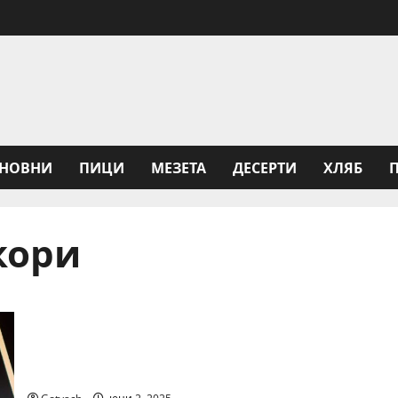
НОВНИ
ПИЦИ
МЕЗЕТА
ДЕСЕРТИ
ХЛЯБ
кори
София Мел Фини кори получиха награда за
„Най-добър нов продукт храни“