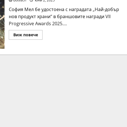
Gotvach
юни 2, 2025
София Мел бе удостоена с наградата „Най-добър
нов продукт храни“ в браншовите награди VII
Progressive Awards 2025....
Read
Виж повече
more
about
София
Мел
Фини
кори
получиха
награда
за
„Най-
добър
нов
продукт
храни“