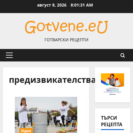
Skip
август 8, 2026
8:01:31 AM
to
content
ГОТВАРСКИ РЕЦЕПТИ
Primary
Menu
предизвикателства
ТЪРСИ
РЕЦЕПТА
Идеи