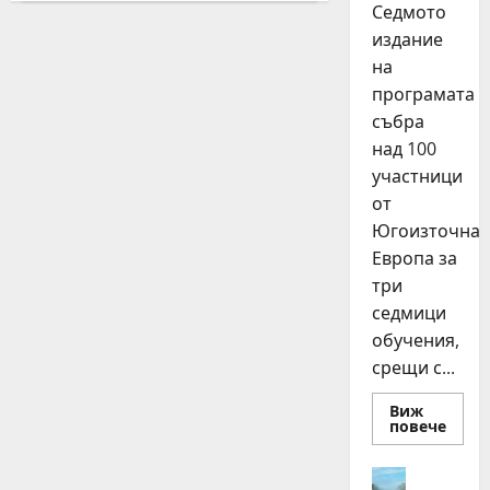
предизвикателства,
Седмото
ретро
издание
игри
и
на
маратон
на
програмата
“Нестле
за
събра
Живей
над 100
Активно!”
на
участници
15
септември
от
Югоизточна
Европа за
три
седмици
обучения,
срещи с...
Виж
Read
повече
more
about
15
Идеи
млад