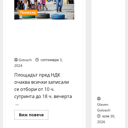
на
я бяха
физическата
избрани
активност
Полезно
сред 140
кандида
8 предизвикателства,
ти за
ретро игри и маратон
най-
на “Нестле за Живей
мащабн
Активно!” на 15
ата
септември
лятна
стажант
Gotvach
септември 3,
ска
2024
програм
Площадът пред НДК
а на
очаква всички записали
Нестле в
се отбори от 10 ч.
региона
сутринта до 18 ч. вечерта
...
Glaven
Gotvach
Read
Виж повече
юли 30,
more
2026
about
8