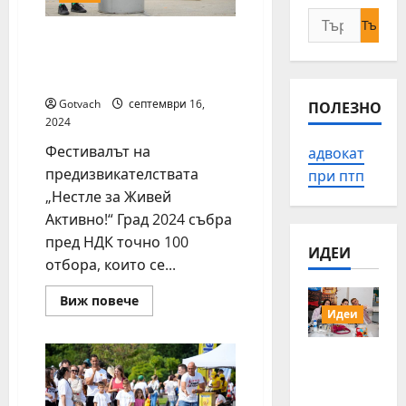
Търсене
12 000 души казаха
за:
мощно „Да“ на
физическата активност
Gotvach
септември 16,
ПОЛЕЗНО
2024
Фестивалът на
адвокат
предизвикателствата
при птп
„Нестле за Живей
Активно!“ Град 2024 събра
пред НДК точно 100
ИДЕИ
отбора, които се...
Read
Виж повече
more
Идеи
about
12
000
15 млади
души
хора от
казаха
мощно
Българи
„Да“