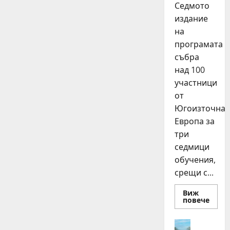
Седмото
издание
на
програмата
събра
над 100
участници
от
Югоизточна
Европа за
три
седмици
обучения,
срещи с...
Виж
Read
повече
more
about
15
Идеи
млад