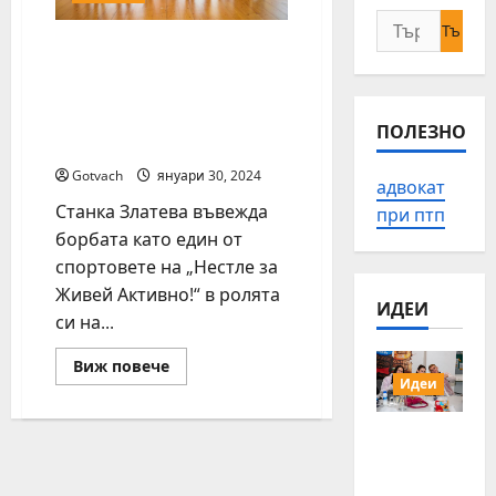
Търсене
Община Дряново е
за:
големият победител в
петото издание на
конкурса „Нестле за
ПОЛЕЗНО
Живей Активно!“
Gotvach
януари 30, 2024
адвокат
Станка Златева въвежда
при птп
борбата като един от
спортовете на „Нестле за
Живей Активно!“ в ролята
ИДЕИ
си на...
Read
Виж повече
more
Идеи
about
Община
Дряново
15 млади
е
хора от
големият
победител
Българи
в