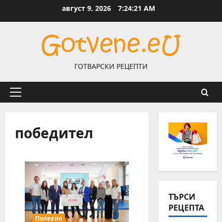
Skip
август 9, 2026
7:24:22 AM
to
content
ГОТВАРСКИ РЕЦЕПТИ
Primary
Menu
победител
ТЪРСИ
РЕЦЕПТА
Полезно