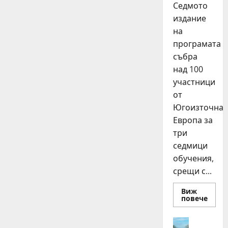
Седмото
издание
на
програмата
събра
над 100
участници
от
Югоизточна
Европа за
три
седмици
обучения,
срещи с...
Виж
Read
повече
more
about
15
Идеи
млад