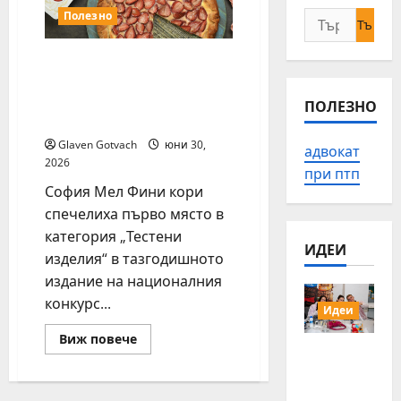
Полезно
Търсене
за:
София Мел Фини кори
са любимите тестени
изделия на българските
ПОЛЕЗНО
потребители
Glaven Gotvach
юни 30,
адвокат
2026
при птп
София Мел Фини кори
спечелиха първо място в
категория „Тестени
ИДЕИ
изделия“ в тазгодишното
издание на националния
конкурс...
Идеи
Read
Виж повече
15 млади
more
about
хора от
София
Мел
Българи
Фини