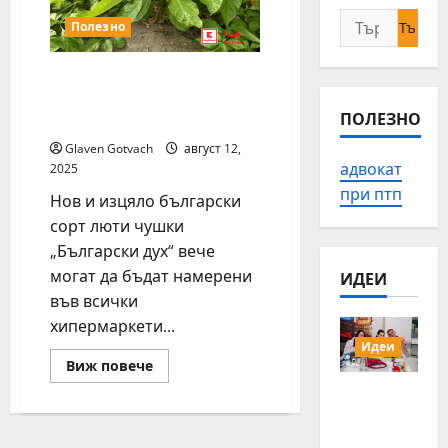
Търсене
Полезно
за:
Нов сорт български
люти чушки вече в
ПОЛЕЗНО
магазините на Kaufland
Glaven Gotvach
август 12,
адвокат
2025
при птп
Нов и изцяло български
сорт люти чушки
„Български дух“ вече
могат да бъдат намерени
ИДЕИ
във всички
хипермаркети...
Идеи
Read
Виж повече
more
15 млади
about
Нов
хора от
сорт
Българи
български