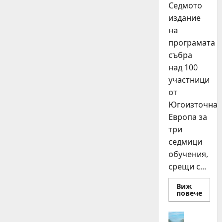
Седмото
издание
на
програмата
събра
над 100
участници
от
Югоизточна
Европа за
три
седмици
обучения,
срещи с...
Виж
Read
повече
more
about
15
Идеи
млад