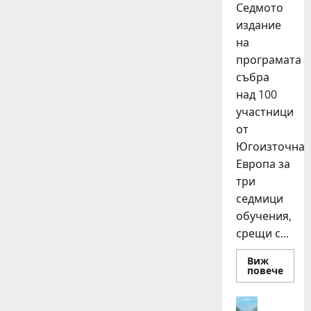
Седмото
издание
на
програмата
събра
над 100
участници
от
Югоизточна
Европа за
три
седмици
обучения,
срещи с...
Виж
Read
повече
more
about
15
Идеи
млад