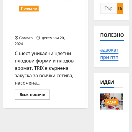
Търсене
Полезно
за:
TRIX зърнена закуска
пристигна и в България
ПОЛЕЗНО
Gotvach
декември 20,
2024
адвокат
С шест уникални цветни
при птп
плодови форми и плодов
аромат, TRIX е зърнена
закуска за всички сетива,
ИДЕИ
насочена...
Read
Виж повече
more
about
Идеи
TRIX
зърнена
закуска
15 млади
пристигна
хора от
и
в
Българи
България