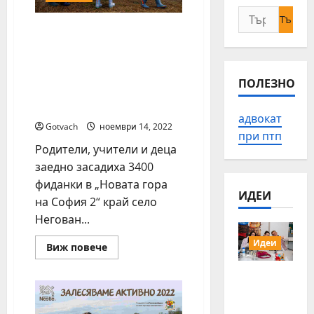
Търсене
#ЗалесявамеАктивно202
за:
2 събра над 500
доброволци, сред които
200 деца и се превърна в
ПОЛЕЗНО
истински семеен
празник
адвокат
Gotvach
ноември 14, 2022
при птп
Родители, учители и деца
заедно засадиха 3400
фиданки в „Новата гора
ИДЕИ
на София 2“ край село
Негован...
Идеи
Read
Виж повече
more
about
15 млади
#ЗалесявамеАктивно2022
събра
хора от
над
Българи
500