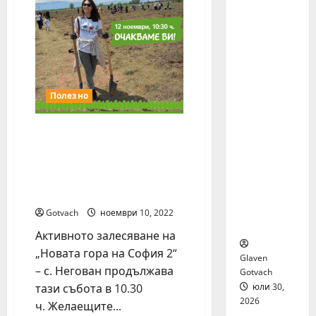
доброволци,
я бяха
сред
които
избрани
200
сред 140
деца
и
кандида
се
ти за
превърна
в
най-
истински
Полезно
мащабн
семеен
празник
ата
лятна
Тереза Маринова,
стажант
Евгени Иванов-Пушката
ска
и талисманът Арми ще
програм
учат децата как да
а на
садят дръвчета
Нестле в
Gotvach
ноември 10, 2022
региона
Активното залесяване на
„Новата гора на София 2“
Glaven
– с. Негован продължава
Gotvach
юли 30,
тази събота в 10.30
2026
ч. Желаещите...