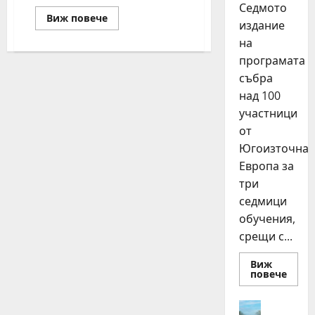
Седмото
Read
Виж повече
издание
more
about
на
Тереза
Маринова,
програмата
Евгени
Иванов-
събра
Пушката
над 100
и
талисманът
участници
Арми
ще
от
учат
децата
Югоизточна
как
Европа за
да
садят
три
дръвчета
седмици
обучения,
срещи с...
Виж
Read
повече
more
about
15
Идеи
млад