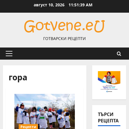
Skip
август 10, 2026
11:51:40 AM
to
content
ГОТВАРСКИ РЕЦЕПТИ
Primary
Menu
гора
ТЪРСИ
РЕЦЕПТА
Рецепти