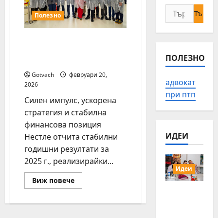
Търсене
Полезно
за:
Нестле Групата отчита
органичен ръст от 3,5%
ПОЛЕЗНО
за 2025 г.
Gotvach
февруари 20,
адвокат
2026
при птп
Силен импулс, ускорена
стратегия и стабилна
финансова позиция
ИДЕИ
Нестле отчита стабилни
годишни резултати за
2025 г., реализирайки...
Идеи
Read
Виж повече
more
15 млади
about
Нестле
хора от
Групата
Българи
отчита