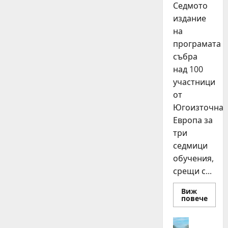
Седмото
издание
на
програмата
събра
над 100
участници
от
Югоизточна
Европа за
три
седмици
обучения,
срещи с...
Виж
Read
повече
more
about
15
Идеи
млад