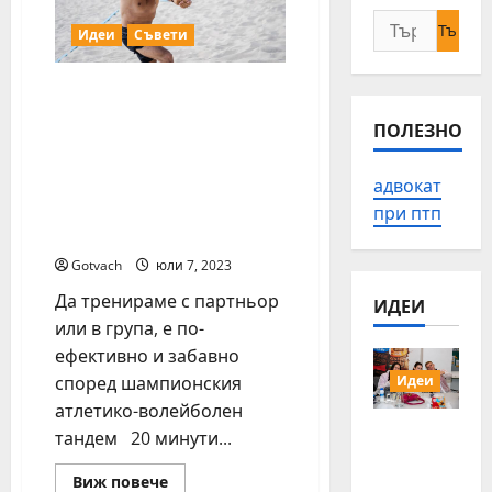
Търсене
Идеи
Съвети
за:
Видео тренировки за
лятото на звездния дует
ПОЛЕЗНО
Йовчев – Пушката на
„Нестле за Живей
адвокат
Активно“ са онлайн за
любителите на
при птп
спортните активности
Gotvach
юли 7, 2023
Да тренираме с партньор
ИДЕИ
или в група, е по-
ефективно и забавно
според шампионския
Идеи
атлетико-волейболен
15 млади
тандем 20 минути...
хора от
Българи
Read
Виж повече