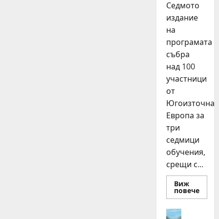
Седмото
издание
на
програмата
събра
над 100
участници
от
Югоизточна
Европа за
три
седмици
обучения,
срещи с...
Виж
Read
повече
more
about
15
Идеи
млад