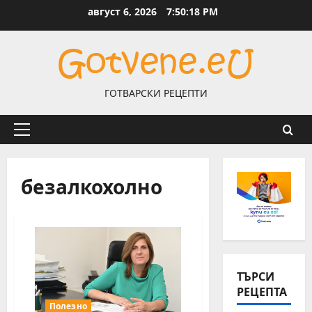
Skip
август 6, 2026
7:50:18 PM
to
content
ГОТВАРСКИ РЕЦЕПТИ
Primary
Menu
безалкохолно
ТЪРСИ
РЕЦЕПТА
Полезно