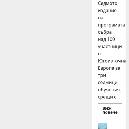
Седмото
издание
на
програмата
събра
над 100
участници
от
Югоизточна
Европа за
три
седмици
обучения,
срещи с...
Виж
Read
повече
more
about
15
Идеи
млад