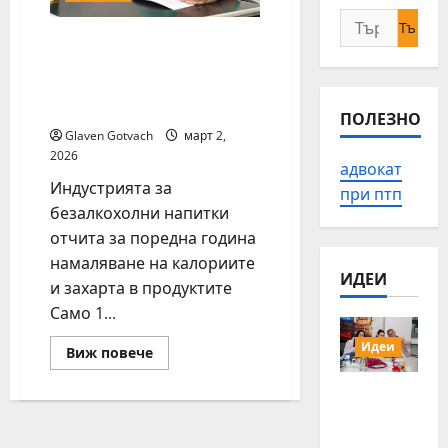
Търсене
Само 1 от всеки 4
за:
изпити чаши с
безалкохолно у нас е с
добавена захар
ПОЛЕЗНО
Glaven Gotvach
март 2,
2026
адвокат
Индустрията за
при птп
безалкохолни напитки
отчита за поредна година
намаляване на калориите
ИДЕИ
и захарта в продуктите
Само 1...
Идеи
Read
Виж повече
more
about
15 млади
Само
1
хора от
от
Българи
всеки