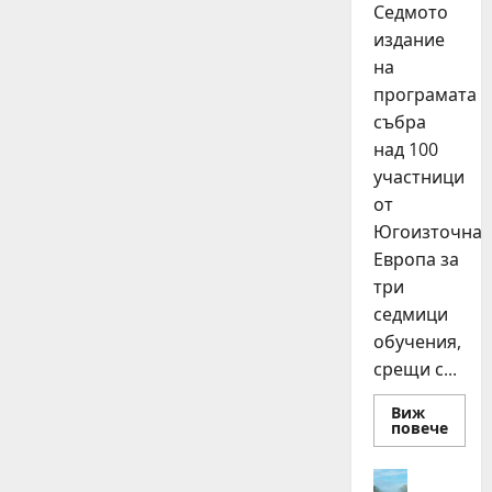
Седмото
издание
на
програмата
събра
над 100
участници
от
Югоизточна
Европа за
три
седмици
обучения,
срещи с...
Виж
Read
повече
more
about
15
Идеи
млад