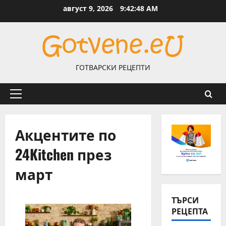
Skip
август 9, 2026
9:42:48 AM
to
content
ГОТВАРСКИ РЕЦЕПТИ
Primary
Menu
Акцентите по
24Kitchen през
март
ТЪРСИ
РЕЦЕПТА