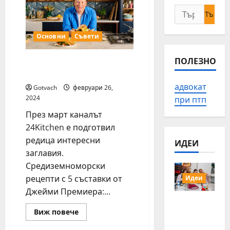
Търсене
за:
Основни
Съвети
ПОЛЕЗНО
Акцентите по 24Kitchen
през март
адвокат
Gotvach
февруари 26,
2024
при птп
През март каналът
24Kitchen е подготвил
редица интересни
ИДЕИ
заглавия.
Средиземноморски
рецепти с 5 съставки от
Идеи
Джейми Премиера:...
15 млади
Read
Виж повече
хора от
more
Българи
about