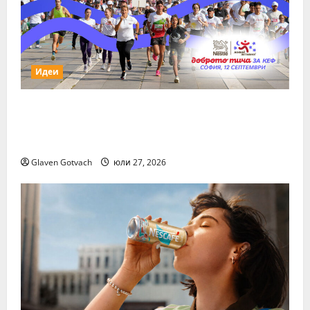
Идеи
За първи път тази година „Нестле за
Живей Активно!“ и тичащ DJ повеждат
софиянци на вечерно бягане от НДК
Glaven Gotvach
юли 27, 2026