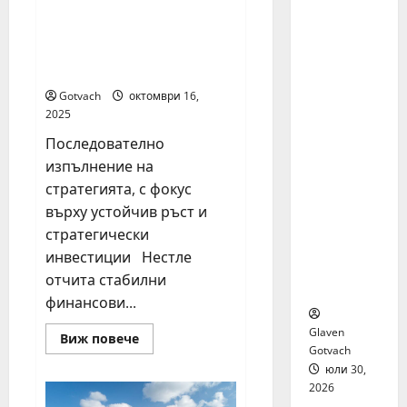
я бяха
Нестле Групата отчита
избрани
органичен ръст от 3,3%
сред 140
за първите девет
кандида
месеца на 2025 г.
ти за
Gotvach
октомври 16,
най-
2025
мащабн
Последователно
ата
изпълнение на
лятна
стратегията, с фокус
стажант
ска
върху устойчив ръст и
програм
стратегически
а на
инвестиции Нестле
Нестле в
отчита стабилни
региона
финансови...
Glaven
Read
Виж повече
more
Gotvach
about
юли 30,
Нестле
Групата
2026
отчита