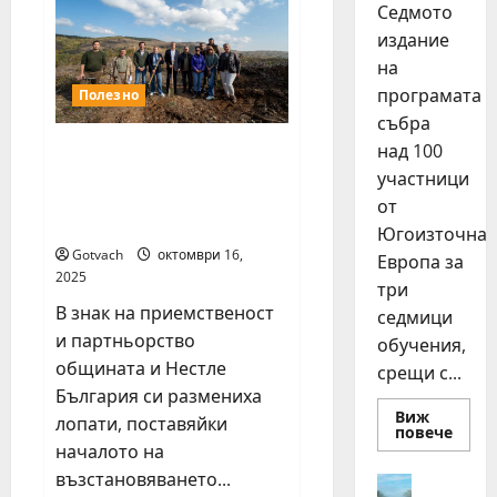
органичен
Седмото
ръст
издание
от
3,3%
на
за
първите
програмата
Полезно
девет
месеца
събра
на
2025
над 100
Стара Загора стана дом
г.
на златната лопата на
участници
Нестле инициативата
от
„Залесяваме активно“
Югоизточна
Gotvach
октомври 16,
Европа за
2025
три
В знак на приемственост
седмици
и партньорство
обучения,
общината и Нестле
срещи с...
България си размениха
Виж
лопати, поставяйки
Read
повече
more
началото на
about
15
възстановяването...
Идеи
млад