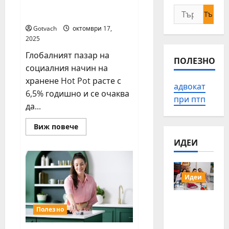
храненето, която
Търсене
завладява и Европа
за:
Gotvach
октомври 17,
2025
Глобалният пазар на
ПОЛЕЗНО
социалния начин на
хранене Hot Pot расте с
адвокат
6,5% годишно и се очаква
при птп
да...
Read
Виж повече
more
about
ИДЕИ
HOT
POT
–
новата
световна
Идеи
мания
в
храненето,
15 млади
която
Полезно
хора от
завладява
и
Българи
Европа