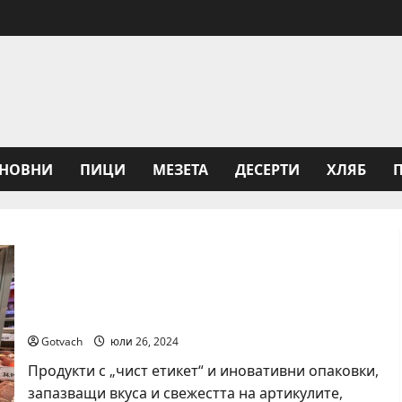
НОВНИ
ПИЦИ
МЕЗЕТА
ДЕСЕРТИ
ХЛЯБ
Автентични италиански и испански
деликатеси целогодишно на витрините с
обслужване в Kaufland
Gotvach
юли 26, 2024
Продукти с „чист етикет“ и иновативни опаковки,
запазващи вкуса и свежестта на артикулите,