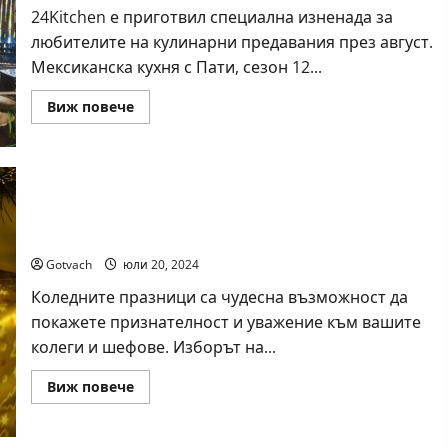
за
24Kitchen е приготвил специална изненада за
първото
полугодие
любителите на кулинарни предавания през август.
на
2024
Мексиканска кухня с Пати, сезон 12...
г.
Read
Виж повече
more
about
Акцентите
по
24Kitchen
през
август
Коледни подаръци за колеги и шефове: как да
впечатлите всички
Gotvach
юли 20, 2024
Коледните празници са чудесна възможност да
покажете признателност и уважение към вашите
колеги и шефове. Изборът на...
Read
Виж повече
more
about
Коледни
подаръци