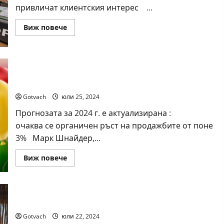
привличат клиентския интерес ...
Read
Виж повече
more
about
Автентични
италиански
и
испански
Нестле Групата отчита органичен ръст от 2,1%
деликатеси
за първото полугодие на 2024 г.
целогодишно
на
витрините
Gotvach
юли 25, 2024
с
обслужване
Прогнозата за 2024 г. е актуализирана :
в
очаква се органичен ръст на продажбите от поне
Kaufland
3% Марк Шнайдер,...
Read
Виж повече
more
about
Нестле
Групата
отчита
органичен
Акцентите по 24Kitchen през август
ръст
от
Gotvach
юли 22, 2024
2,1%