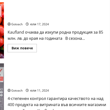
за
колеги
и
Родната реколта в Kaufland пристига за 24 часа
шефове:
как
от полето до щанда
да
впечатлите
Gotvach
юли 17, 2024
всички
Kaufland очаква да изкупи родна продукция за 85
млн. лв. до края на годината В сезона...
Read
Виж повече
more
about
Родната
реколта
в
Kaufland
пристига
за
Витрините на Kaufland получиха сертификат за
24
часа
качество TÜV AUSTRIA
от
полето
Gotvach
юли 11, 2024
до
щанда
4-степенен контрол гарантира качеството на над
400 продукта на витрината във всичките магазини