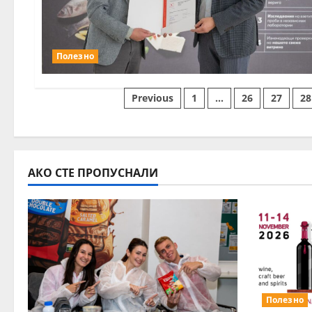
Полезно
Разделяне
Previous
1
…
26
27
28
на
публикациите
АКО СТЕ ПРОПУСНАЛИ
на
страници
Полезно