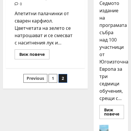
Седмото
0
издание
Апетитни палачинки от
на
сварен карфиол.
програмата
Цветчетата на зелето се
събра
натрошават и се смесват
над 100
с наситнения лук и...
участници
от
Read
Виж повече
more
Югоизточна
about
Палачинки
Европа за
с
карфиол
три
Разделяне
Previous
1
2
седмици
на
обучения,
срещи с...
публикациите
Виж
на
Read
повече
more
about
страници
15
Идеи
млад