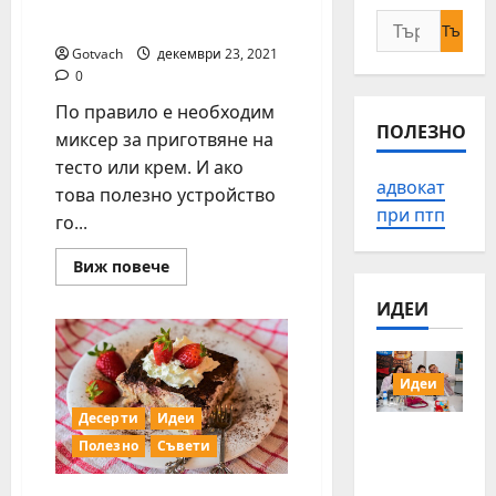
Търсене
Плодова торта
за:
Gotvach
декември 23, 2021
0
По правило е необходим
ПОЛЕЗНО
миксер за приготвяне на
тесто или крем. И ако
адвокат
това полезно устройство
при птп
го...
Read
Виж повече
more
about
ИДЕИ
Плодова
торта
Идеи
Десерти
Идеи
15 млади
Полезно
Съвети
хора от
Българи