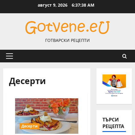
Skip
август 9, 2026
6:37:38 AM
to
content
ГОТВАРСКИ РЕЦЕПТИ
Primary
Menu
Десерти
ТЪРСИ
РЕЦЕПТА
Десерти