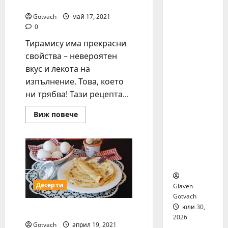
Тирамису
я бяха
избрани
Gotvach
май 17, 2021
сред 140
0
кандида
Тирамису има прекрасни
ти за
свойства – невероятен
най-
вкус и лекота на
мащабн
изпълнение. Това, което
ата
ни трябва! Тази рецепта...
лятна
стажант
Read
Виж повече
ска
more
програм
about
Тирамису
а на
Нестле в
региона
Десерти
Glaven
Gotvach
юли 30,
Палачинки с карфиол
2026
Gotvach
април 19, 2021