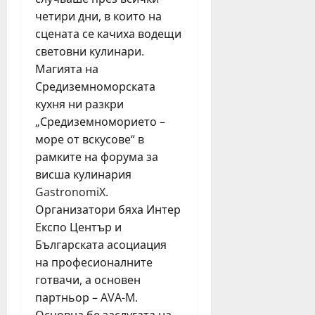
четири дни, в които на
сцената се качиха водещи
световни кулинари.
Магията на
Средиземноморската
кухня ни разкри
„Средиземноморието –
море от вскусове“ в
рамките на форума за
висша кулинария
GastronomiX.
Организатори бяха Интер
Експо Център и
Българската асоциация
на професионалните
готвачи, а основен
партньор – AVA-M.
Основна бе заслугата на