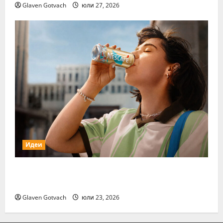
Glaven Gotvach
юли 27, 2026
Идеи
Нестле Групата отчита 3,6% органичен
ръст през първото полугодие на 2026 г.
Glaven Gotvach
юли 23, 2026