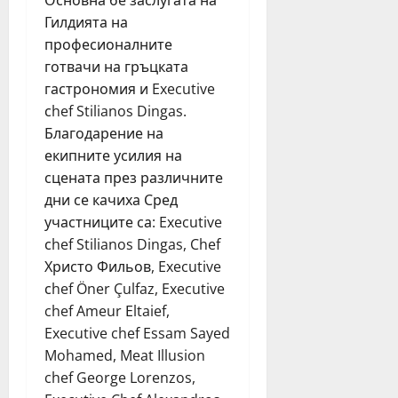
Гилдията на
професионалните
готвачи на гръцката
гастрономия и Executive
сhef Stilianos Dingas.
Благодарение на
екипните усилия на
сцената през различните
дни се качиха Сред
участниците са: Executive
сhef Stilianos Dingas, Chef
Христо Фильов, Executive
сhef Öner Çulfaz, Executive
chef Ameur Еltaief,
Executive chef Essam Sayed
Mohamed, Meat Illusion
chef George Lorenzos,