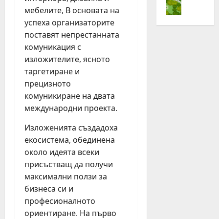
„
с
е
ч
мебелите, В основата на
Н
т
н
и
е
успеха организаторите
л
о
т
с
поставят непрестанната
е
в
а
т
комуникация с
з
и
3
л
изложителите, ясното
а
я
,
е
таргетиране и
Ж
т
6
з
и
прецизното
д
%
а
в
ж
о
комуникиране на двата
Ж
е
о
р
и
международни проекта.
й
г
г
в
А
и
Изложенията създадоха
а
е
к
н
н
й
екосистема, обединена
т
г
и
А
около идеята всеки
и
з
ч
к
присъстващ да получи
в
а
е
т
максимални ползи за
н
с
н
и
бизнеса си и
о
т
р
в
професионалното
!
о
ъ
н
“
т
ориентиране. На първо
с
о