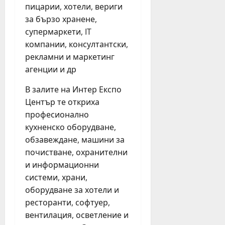
пицарии, хотели, вериги
н
о
е
за бързо хранене,
т
д
супермаркети, IT
Н
е
Д
компании, консултантски,
л
К
рекламни и маркетинг
я
агенции и др
юли
юни
27,
В залите на Интер Експо
30,
2026
Център те откриха
2026
професионално
кухненско оборудване,
обзавеждане, машини за
почистване, охранителни
и информационни
системи, храни,
оборудване за хотели и
ресторанти, софтуер,
вентилация, осветление и