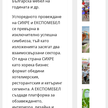
Българска мебел на
З
хора
от
годината и др.
а
Бълг
п
бяха
избр
Успоредното провеждане
ъ
сред
на СИХРЕ и ЕКСПОМЕБЕЛ
р
140
канд
в
Идеи
се превърна в
за
Н
най-
и
изключително успешна
маща
е
п
лятн
симбиоза, тъй като
стаж
с
ъ
прог
изложенията засягат два
т
т
на
взаимосвързани сектора.
Нест
л
т
в
От една страна СИХРЕ
е
Идеи
а
реги
П
като хорека бизнес
Г
з
л
р
и
формат обедини
о
у
г
хотелиерския,
г
п
о
ресторантския и кетъринг
и
а
д
сегмента. А ЕКСПОМЕБЕЛ
н
Идеи
т
и
създаде платформа за
„
г
а
н
обзавеждането,
Н
ъ
о
а
е
т
интериора, дизайна и
т