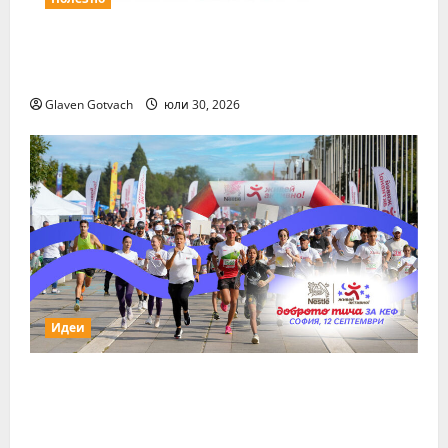
Повече за свежия коктейл Wine&Spirits
Show
Glaven Gotvach
юли 30, 2026
Идеи
За първи път тази година „Нестле за
Живей Активно!“ и тичащ DJ повеждат
софиянци на вечерно бягане от НДК