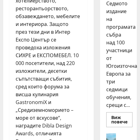
хотелиерството,
Седмото
ресторантьорството,
издание
обзавеждането, мебелите
на
и интериора. Защото
програмата
през тези дни в Интер
събра
Експо Център се
над 100
проведоха изложения
участници
СИХРЕ и ЕКСПОМЕБЕЛ. 10
от
000 посетители, над 220
Югоизточна
изложители, десетки
Европа за
съпътстващи събития,
три
сред които форума за
седмици
висша кулинария
обучения,
GastronomiX и
срещи с...
„Средиземноморието –
Виж
море от вскусове“,
Read
повече
наградите Dibla Design
more
about
Awards, отличията
15
Идеи
млад