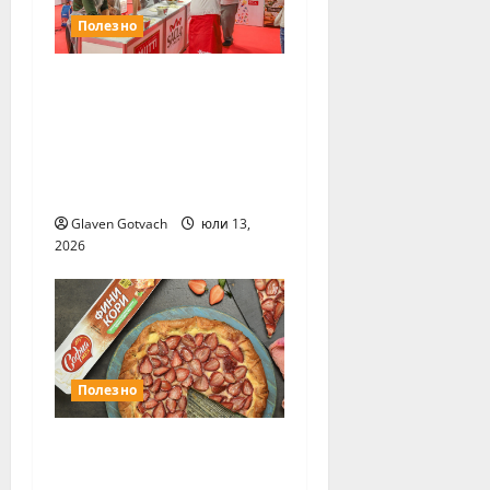
Полезно
Ноември ще е
месецът на
Международните
хранителни
изложения
Glaven Gotvach
юли 13,
2026
Полезно
София Мел Фини
кори са любимите