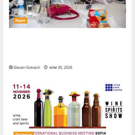
Идеи
15 млади хора от България бяха избрани
сред 140 кандидати за най-мащабната
лятна стажантска програма на Нестле в
региона
Glaven Gotvach
юли 30, 2026
Полезно