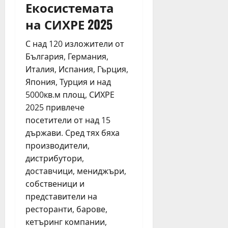
т
е
ф
Екосистемата
н
н
и
юли
на СИХРЕ 2025
и
а
я
6,
я
2
2026
н
С над 120 изложители от
т
0
ц
е
България, Германия,
2
и
а
6
Италия, Испания, Гърция,
н
т
г
а
Япония, Турция и над
ъ
.
в
5000кв.м площ, СИХРЕ
р
е
2025 привлече
в
ч
юли
посетители от над 15
Б
е
23,
държави. Сред тях бяха
у
р
2026
р
производители,
н
г
дистрибутори,
о
а
б
доставчици, мениджъри,
с
я
собственици и
т
г
представители на
а
а
ресторанти, барове,
з
н
кетъринг компании,
и
е