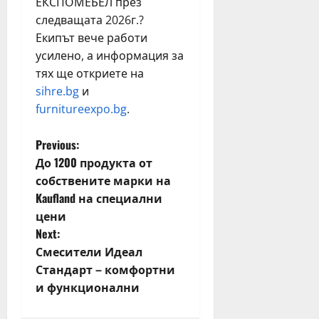
ЕКСПОМЕБЕЛ през
следващата 2026г.?
Екипът вече работи
усилено, а информация за
тях ще откриете на
sihre.bg
и
furnitureexpo.bg
.
P
Previous:
До 1200 продукта от
o
собствените марки на
Kaufland на специални
s
цени
t
Next:
Смесители Идеал
n
Стандарт – комфортни
и функционални
a