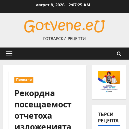
Skip
август 8, 2026
2:07:26 AM
to
content
ГОТВАРСКИ РЕЦЕПТИ
Primary
Menu
Полезно
Рекордна
посещаемост
отчетоха
ТЪРСИ
РЕЦЕПТА
изложенията