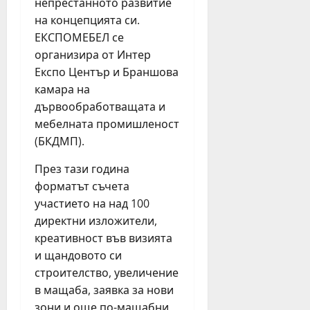
непрестанното развитие
на концепцията си.
ЕКСПОМЕБЕЛ се
организира от Интер
Експо Център и Браншова
камара на
дървообработващата и
мебелната промишленост
(БКДМП).
През тази година
форматът съчета
участието на над 100
директни изложители,
креативност във визията
и щандовото си
строителство, увеличение
в мащаба, заявка за нови
зони и още по-мащабни