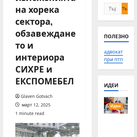
на хорека
Търсене
за:
сектора,
обзавеждане
ПОЛЕЗНО
то и
адвокат
интериора
при птп
СИХРЕ и
ЕКСПОМЕБЕЛ
ИДЕИ
Glaven Gotvach
март 12, 2025
Идеи
1 minute read
15 млади
хора от
Българи