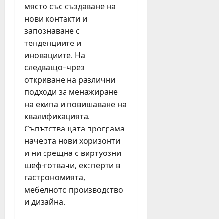
з
и
т
място със създаване на
!
а
ц
п
“
нови контакти и
п
и
р
и
запознаване с
ъ
б
е
т
тенденциите и
р
у
з
и
иновациите. На
в
р
п
ч
следващо–чрез
и
г
ъ
а
п
откриване на различни
а
р
щ
ъ
с
в
подходи за менажиране
D
т
к
о
J
на екипа и повишаване на
т
и
т
п
квалификацията.
р
с
о
о
Съпътстващата програма
ъ
е
п
в
начерта нови хоризонти
г
м
о
е
и ни срещна с виртуозни
в
е
л
ж
а
шеф-готвачи, експерти в
й
у
д
о
с
гастрономията,
г
а
т
т
о
т
мебелното производство
Л
в
д
с
и дизайна.
е
а
и
о