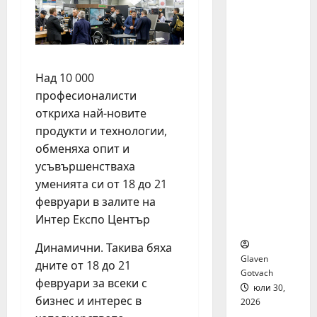
я бяха
избрани
сред 140
кандида
ти за
Над 10 000
най-
професионалисти
мащабн
откриха най-новите
ата
продукти и технологии,
лятна
стажант
обменяха опит и
ска
усъвършенстваха
програм
уменията си от 18 до 21
а на
февруари в залите на
Нестле в
Интер Експо Център
региона
Динамични. Такива бяха
Glaven
дните от 18 до 21
Gotvach
февруари за всеки с
юли 30,
бизнес и интерес в
2026