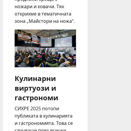
ножари и ковачи. Тях
открихме в тематичната
зона „Майстори на ножа“.
Кулинарни
виртуози и
гастрономи
СИХРЕ 2025 потопи
публиката в кулинарията
и гастрономията. Това се
случваше през всички