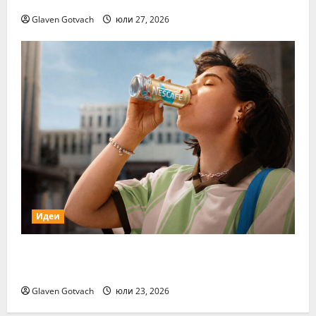
Glaven Gotvach
юли 27, 2026
Идеи
Нестле Групата отчита 3,6% органичен
ръст през първото полугодие на 2026 г.
Glaven Gotvach
юли 23, 2026