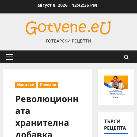
Skip
август 8, 2026
12:42:36 PM
to
content
ГОТВАРСКИ РЕЦЕПТИ
Primary
Menu
Напитки
Полезно
Революционн
ата
хранителна
ТЪРСИ
РЕЦЕПТА
добавка