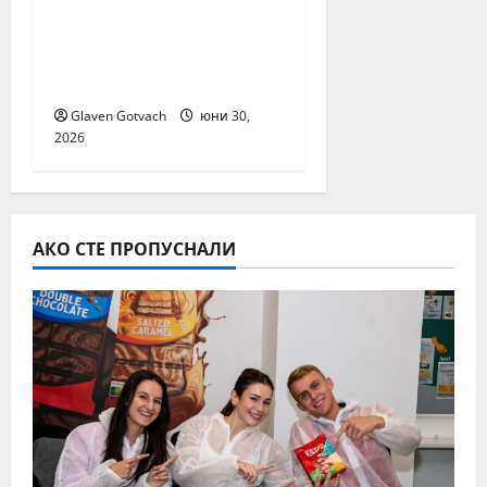
кори са любимите
тестени изделия на
българските
потребители
Glaven Gotvach
юни 30,
2026
АКО СТЕ ПРОПУСНАЛИ