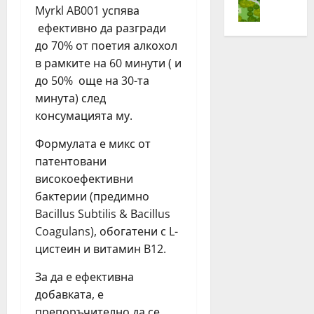
„
Myrkl AB001 успява
с
е
ч
Н
т
ефективно да разгради
н
и
е
л
о
т
до 70% от поетия алкохол
с
е
в
а
т
в рамките на 60 минути ( и
з
и
3
л
до 50% още на 30-та
а
я
,
е
минута) след
Ж
т
6
з
консумацията му.
и
д
%
а
в
ж
о
Ж
Формулата е микс от
е
о
р
и
патентовани
й
г
г
в
високоефективни
А
и
а
е
бактерии (предимно
к
н
н
й
т
г
Bacillus Subtilis & Вacillus
и
А
и
з
ч
Coagulans), обогатени с L-
к
в
а
е
т
цистеин и витамин B12.
н
с
н
и
о
т
р
За да е ефективна
в
!
о
ъ
н
добавката, е
“
т
с
о
препоръчително да се