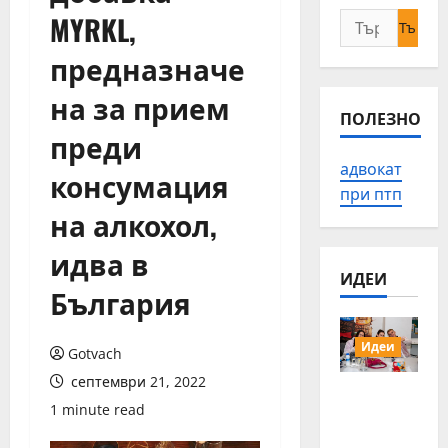
MYRKL,
Търсене
за:
предназначе
на за прием
ПОЛЕЗНО
преди
адвокат
консумация
при птп
на алкохол,
идва в
ИДЕИ
България
Идеи
Gotvach
септември 21, 2022
15 млади
1 minute read
хора от
Българи