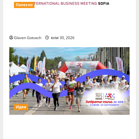
Полезно
Повече за свежия коктейл Wine&Spirits
Show
Glaven Gotvach
юли 30, 2026
Идеи
За първи път тази година „Нестле за
Живей Активно!“ и тичащ DJ повеждат
софиянци на вечерно бягане от НДК