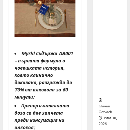
я бяха
избрани
сред 140
кандида
ти за
най-
мащабн
ата
Myrkl съдържа AB001
лятна
стажант
– първата формула в
ска
човешката история,
програм
която клинично
а на
доказано, разгражда до
Нестле в
70% от алкохола за 60
региона
минути;
Препоръчителната
Glaven
Gotvach
доза са две хапчета
юли 30,
преди консумация на
2026
алкохол;