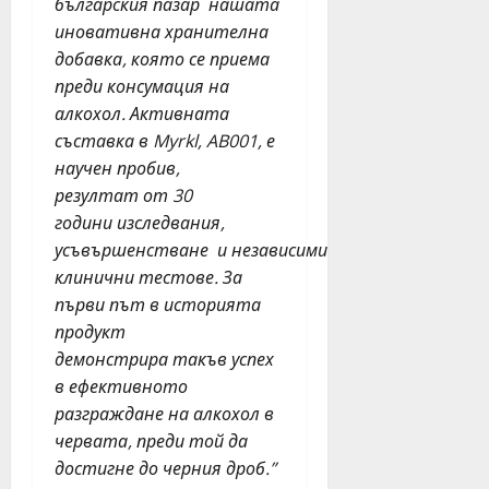
т
българския пазар нашата
е
ф
н
н
и
иновативна хранителна
юли
и
а
я
6,
добавка, която се приема
я
2
2026
н
преди консумация на
т
0
ц
алкохол. Активната
е
2
и
съставка в
Myrkl,
AB001
,
е
а
6
н
научен пробив,
т
г
а
ъ
резултат
от
30
.
в
р
годин
и
изследвания,
е
в
ч
усъвършенстване
и
независими
юли
Б
е
23,
клинични тестове
.
За
у
р
2026
първи
път в историята
р
н
продукт
г
о
демонстрира
такъв успех
а
б
с
в ефективното
я
т
разграждане на
алкохол в
г
а
а
червата, преди
той
да
з
н
достигне
до
черния дроб.
”
и
е