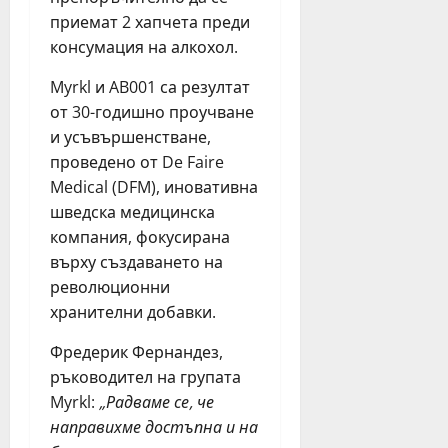
з
и
т
!
приемат 2 хапчета преди
а
ц
п
“
консумация на алкохол.
п
и
р
и
ъ
б
е
т
Myrkl и AB001 са резултат
р
у
з
и
от 30-годишно проучване
в
р
п
ч
и усъвършенстване,
и
г
ъ
а
проведено от De Faire
п
а
р
щ
ъ
с
Medical (DFM), иновативна
в
D
т
к
о
шведска медицинска
J
т
и
т
п
компания, фокусирана
р
с
о
о
върху създаването на
ъ
е
п
в
революционни
г
м
о
е
хранителни добавки.
в
е
л
ж
а
й
у
д
Фредерик Фернандез,
о
с
г
а
ръководител на групата
т
т
о
т
Myrkl:
„
Радваме се, че
Л
в
д
с
е
направихме достъпна и на
а
и
о