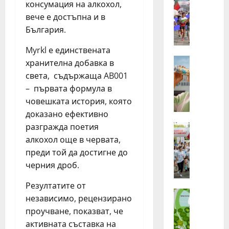
консумация на алкохол,
З
хора
от
а
вече е достъпна и в
Бълг
п
бяха
България.
избр
ъ
сред
р
140
Myrkl е единствената
канд
в
Идеи
хранителна добавка в
за
Н
най-
и
света, съдържаща AB001
маща
е
п
лятн
– първата формула в
стаж
с
ъ
прог
човешката история, която
т
т
на
Нест
доказано ефективно
л
т
в
разгражда поетия
е
Идеи
а
реги
П
Г
з
алкохол още в червата,
л
р
и
преди той да достигне до
о
у
г
черния дроб.
г
п
о
и
а
д
Резултатите от
н
Идеи
т
и
независимо, рецензирано
„
г
а
н
проучване, показват, че
Н
ъ
о
а
активната съставка на
е
т
т