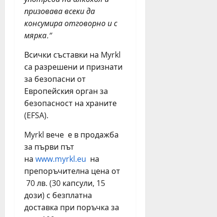
призовава всеки да
консумира отговорно и с
мярка.
”
Всички съставки на Myrkl
са разрешени и признати
за безопасни от
Европейския орган за
безопасност на храните
(EFSA).
Myrkl вече е в продажба
за първи път
на
www.myrkl.eu
на
препоръчителна цена от
70 лв. (30 капсули, 15
дози) с безплатна
доставка при поръчка за