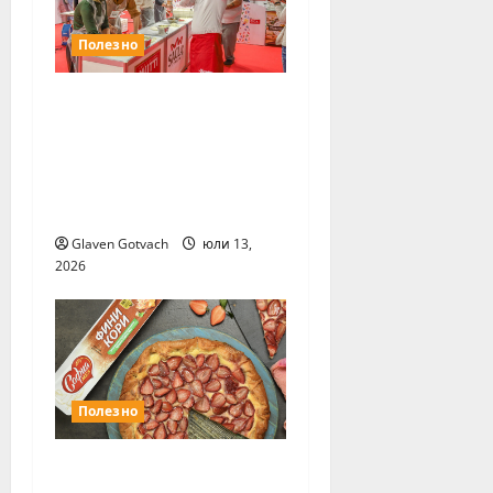
Полезно
Ноември ще е
месецът на
Международните
хранителни
изложения
Glaven Gotvach
юли 13,
2026
Полезно
София Мел Фини