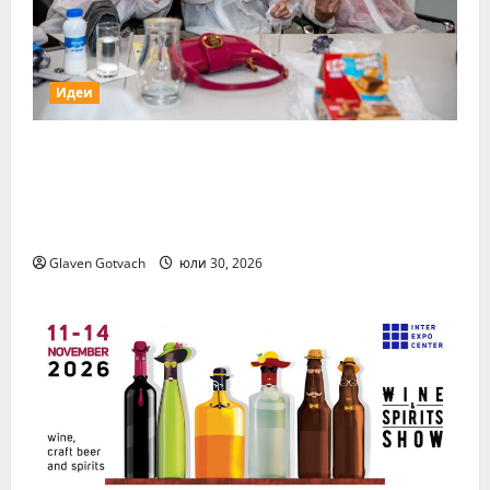
Идеи
15 млади хора от България бяха избрани
сред 140 кандидати за най-мащабната
лятна стажантска програма на Нестле в
региона
Glaven Gotvach
юли 30, 2026