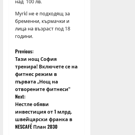
над 100 лв.
Myrkl не е подходящ за
бременни, кърмачки и
лица на възраст под 18
години.
P
Previous:
Тази нощ София
o
тренира! Включете се на
фитнес режим в
s
първата „Нощ на
t
отворените фитнеси“
Next:
n
Нестле обяви
инвестиция от 1 млрд.
a
швейцарски франка в
v
NESCAFÉ План 2030