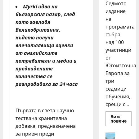
Седмото
Myrkl идва на
издание
българския пазар, след
на
като завладя
програмата
Великобритания,
събра
където получи
над 100
впечатляващи оценки
участници
от английските
от
потребители и медии и
Югоизточна
предвидените
Европа за
количества се
три
разпродадоха за 24 часа
седмици
обучения,
срещи с...
Първата в света научно
Виж
тествана хранителна
Read
повече
more
добавка, предназначена
about
за прием преди
15
Идеи
млад