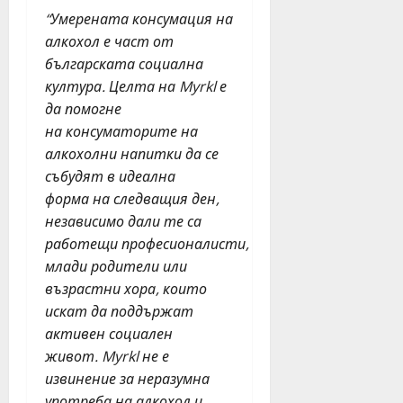
н
о
“
Умерената консумация на
е
т
алкохол е част от
д
Н
българската социална
е
Д
култура
. Целта на Myrkl е
л
К
да помогне
я
на
консуматорите на
юли
алкохолни напитки
да се
юни
27,
30,
събудят
в идеална
2026
2026
форма
на следващия ден,
независимо дали те са
работещ
и
професионалист
и
,
млади родители или
възрастни хора, които
искат да поддържат
активен социален
живот.
Myrkl
не е
извинение за неразумна
употреба на алкохол и