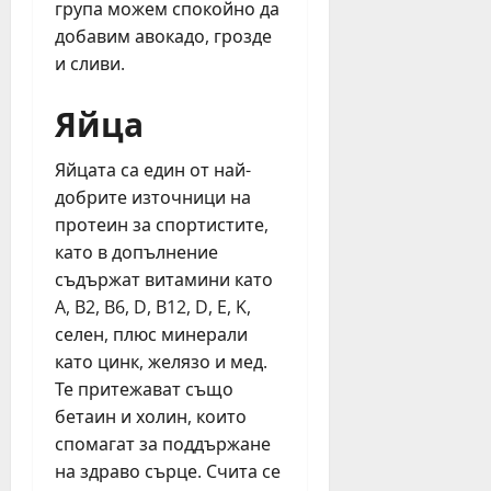
т
е
ф
група можем спокойно да
н
н
и
юли
добавим авокадо, грозде
и
а
я
6,
и сливи.
я
2
2026
н
т
0
ц
Яйца
е
2
и
а
6
н
т
Яйцата са един от най-
г
а
ъ
добрите източници на
.
в
р
е
протеин за спортистите,
в
ч
като в допълнение
юли
Б
е
23,
съдържат витамини като
у
р
2026
A, B2, B6, D, B12, D, E, K,
р
н
селен, плюс минерали
г
о
като цинк, желязо и мед.
а
б
с
Те притежават също
я
т
бетаин и холин, които
г
а
а
спомагат за поддържане
з
н
на здраво сърце. Счита се
и
е