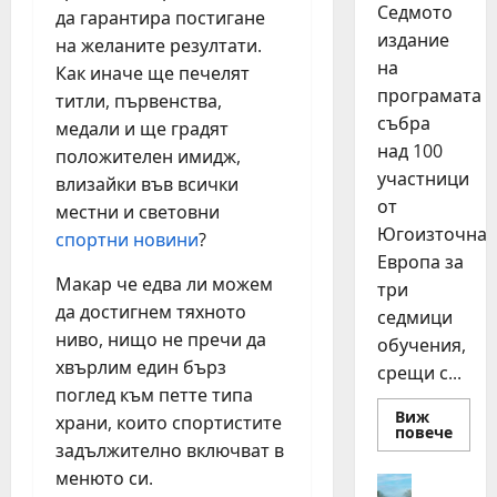
Седмото
да гарантира постигане
издание
на желаните резултати.
на
Как иначе ще печелят
програмата
титли, първенства,
събра
медали и ще градят
над 100
положителен имидж,
участници
влизайки във всички
от
местни и световни
Югоизточна
спортни новини
?
Европа за
Макар че едва ли можем
три
да достигнем тяхното
седмици
ниво, нищо не пречи да
обучения,
хвърлим един бърз
срещи с...
поглед към петте типа
Виж
храни, които спортистите
Read
повече
more
задължително включват в
about
менюто си.
15
Идеи
млад