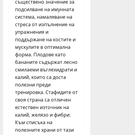
съществено значение за
з
и
т
!
а
подсилване на имунната
ц
п
“
п
и
система, намаляване на
р
и
ъ
б
е
т
стреса от изпълнение на
р
у
з
и
упражнения и
в
р
п
ч
поддържане на костите и
и
г
ъ
а
мускулите в оптимална
п
а
р
щ
форма. Плодове като
ъ
с
в
D
бананите съдържат лесно
т
к
о
J
т
и
смилаеми въглехидрати и
т
п
р
с
о
калий, които са доста
о
ъ
е
п
в
полезни преди
г
м
о
е
тренировка. Стафидите от
в
е
л
ж
своя страна са отличен
а
й
у
д
естествен източник на
о
с
г
а
калий, желязо и фибри.
т
т
о
т
Л
Към списъка на
в
д
с
е
а
и
полезните храни от тази
о