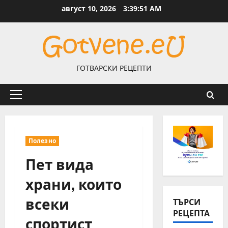
Skip
август 10, 2026
3:39:52 AM
to
content
ГОТВАРСКИ РЕЦЕПТИ
Primary
Menu
Полезно
Пет вида
храни, които
всеки
ТЪРСИ
РЕЦЕПТА
спортист