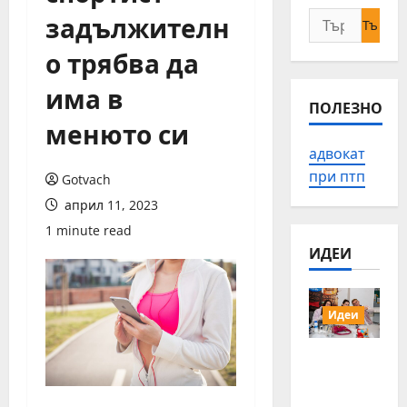
задължителн
Търсене
за:
о трябва да
има в
ПОЛЕЗНО
менюто си
адвокат
при птп
Gotvach
април 11, 2023
1 minute read
ИДЕИ
Идеи
15 млади
хора от
Българи