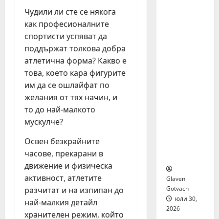
я бяха
Чудили ли сте се някога
избрани
как професионалните
сред 140
спортисти успяват да
кандида
ти за
поддържат толкова добра
най-
атлетична форма? Какво е
мащабн
това, което кара фигурите
ата
им да се ошлайфат по
лятна
желания от тях начин, и
стажант
то до най-малкото
ска
мускулче?
програм
а на
Освен безкрайните
Нестле в
часове, прекарани в
региона
движение и физическа
активност, атлетите
Glaven
Gotvach
разчитат и на изпипан до
юли 30,
най-малкия детайл
2026
хранителен режим, който