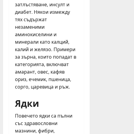
затлъстяване, инсулт и
диабет. Някои измежду
тях съдържат
незаменими
аминокиселини и
минерали като калций,
калий и желязо. Примери
за зърна, които попадат в
категорията, включват
амарант, овес, кафяв
ориз, ечемик, пшеница,
сорго, царевица и ръж.
Ядки
Повечето ядки са пълни
със здравословни
мазнини, фибри,