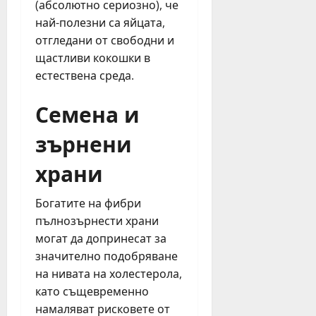
(абсолютно сериозно), че
н
о
най-полезни са яйцата,
е
т
отгледани от свободни и
д
Н
е
щастливи кокошки в
Д
л
естествена среда.
К
я
Семена и
юли
юни
27,
зърнени
30,
2026
2026
храни
Богатите на фибри
пълнозърнести храни
могат да допринесат за
значително подобряване
на нивата на холестерола,
като същевременно
намаляват рисковете от