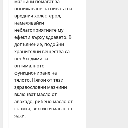
мазнини помагат за
понижаване на нивата на
вредния холестерол,
намалявайки
неблагоприятните му
ефекти върху здравето. В
допълнение, подобни
хранителни вещества са
необходими за
оптималното
функциониране на
тялото. Някои от тези
здравословни мазнини
включват масло от
авокадо, рибено масло от
сьомга, зехтин и масло от
ядки.