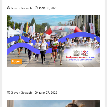
Show
Glaven Gotvach
юли 30, 2026
Идеи
За първи път тази година „Нестле за
Живей Активно!“ и тичащ DJ повеждат
софиянци на вечерно бягане от НДК
Glaven Gotvach
юли 27, 2026