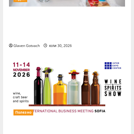
15 млади хора от България бяха избрани
сред 140 кандидати за най-мащабната
лятна стажантска програма на Нестле в
региона
Glaven Gotvach
юли 30, 2026
Полезно
Повече за свежия коктейл Wine&Spirits