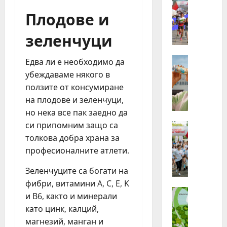
З
хора
Плодове и
от
а
Бълг
п
бяха
зеленчуци
избр
ъ
сред
р
140
канд
в
Идеи
Едва ли е необходимо да
за
Н
най-
и
убеждаваме някого в
маща
е
п
лятн
ползите от консумиране
стаж
с
ъ
прог
на плодове и зеленчуци,
т
т
на
но нека все пак заедно да
Нест
л
т
в
си припомним защо са
е
Идеи
а
реги
П
Г
толкова добра храна за
з
л
р
и
професионалните атлети.
о
у
г
г
п
Зеленчуците са богати на
о
и
а
д
фибри, витамини A, C, E, K
н
Идеи
т
и
и B6, както и минерали
„
г
а
н
като цинк, калций,
Н
ъ
о
а
магнезий, манган и
е
т
т