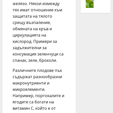
„
желязо. Някои измежду
с
е
ч
Н
т
тях имат отношение към
н
и
е
л
о
защитата на тялото
т
с
е
в
а
т
срещу възпаление,
з
и
3
л
обмяната на кръв и
а
я
,
е
циркулацията на
Ж
т
6
з
кислород. Примери за
и
д
%
а
задължителни за
в
ж
о
Ж
консумация зеленчуци са
е
о
р
и
й
г
спанак, зеле, броколи.
г
в
А
и
а
е
Различните плодове пък
к
н
н
й
т
съдържат разнообразни
г
и
А
и
з
ч
макронутриенти и
к
в
а
е
т
микроелементи.
н
с
н
и
Например, портокалите и
о
т
р
в
ягодите са богати на
!
о
ъ
н
витамин С, който е от
“
т
с
о