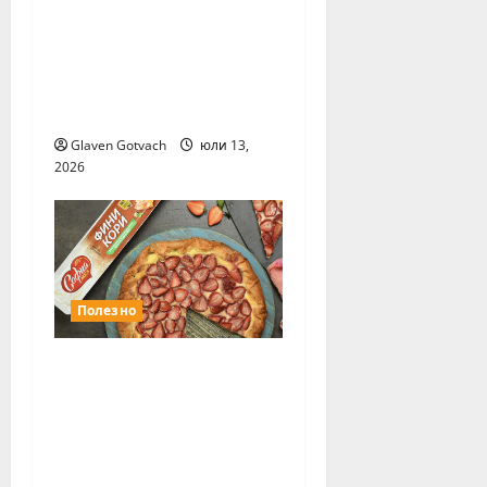
Ноември ще е
месецът на
Международните
хранителни
изложения
Glaven Gotvach
юли 13,
2026
Полезно
София Мел Фини
кори са любимите
тестени изделия на
българските
потребители