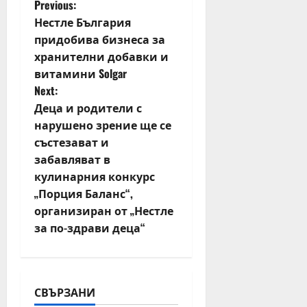
P
Previous:
Нестле България
o
придобива бизнеса за
хранителни добавки и
s
витамини Solgar
t
Next:
Деца и родители с
n
нарушено зрение ще се
състезават и
a
забавляват в
v
кулинарния конкурс
„Порция Баланс“,
i
организиран от „Нестле
за по-здрави деца“
g
a
t
СВЪРЗАНИ