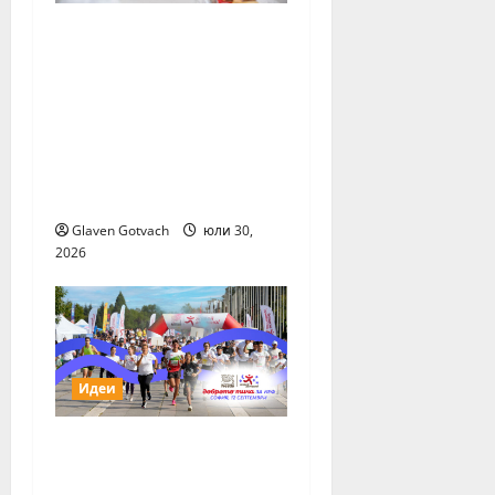
15 млади хора от
България бяха
избрани сред 140
кандидати за най-
мащабната лятна
стажантска програма
на Нестле в региона
Glaven Gotvach
юли 30,
2026
Идеи
За първи път тази
година „Нестле за