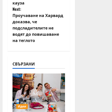
кауза
n
Next:
Проучаване на Харвард
a
доказва, че
v
подсладителите не
водят до повишаване
i
на теглото
g
a
СВЪРЗАНИ
t
i
o
n
Идеи