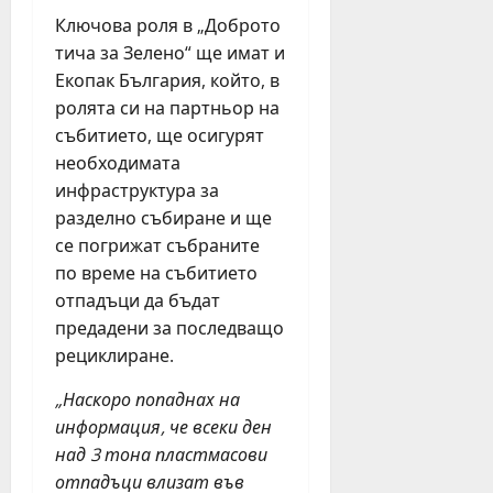
т
е
ф
н
Ключова роля в „Доброто
н
и
юли
и
а
тича за Зелено“ ще имат и
я
6,
я
2
2026
н
Екопак България, който, в
т
0
ц
ролята си на партньор на
е
2
и
събитието, ще осигурят
а
6
н
необходимата
т
г
а
инфраструктура за
ъ
.
в
р
разделно събиране и ще
е
в
се погрижат събраните
ч
юли
Б
е
по време на събитието
23,
у
р
2026
отпадъци да бъдат
р
н
предадени за последващо
г
о
рециклиране.
а
б
с
я
„Наскоро попаднах на
т
г
информация, че всеки ден
а
а
над 3 тона пластмасови
з
н
отпадъци влизат във
и
е