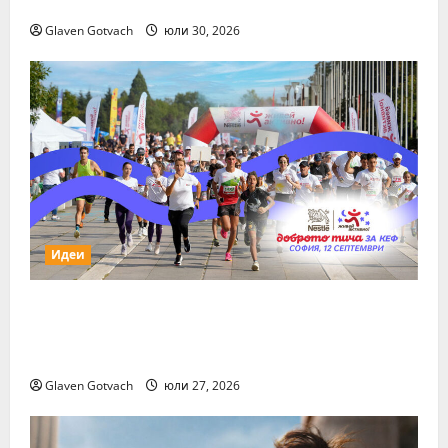
Show
Glaven Gotvach
юли 30, 2026
Идеи
За първи път тази година „Нестле за
Живей Активно!“ и тичащ DJ повеждат
софиянци на вечерно бягане от НДК
Glaven Gotvach
юли 27, 2026