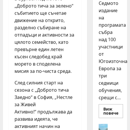
Седмото
„Доброто тича за зелено“
издание
събитието ще съчетае
на
движение на открито,
програмата
разделно събиране на
събра
отпадъци и активности за
над 100
цялото семейство, като
участници
превърне един летен
от
късен следобед край
Югоизточна
морето в споделена
Европа за
мисия за по-чиста среда.
три
След силния старт на
седмици
сезона с „Доброто тича
обучения,
Заедно“ в София, „Нестле
срещи с...
за Живей
Виж
Активно!“ продължава да
Read
повече
more
развива идеята, че
about
15
активният начин на
Идеи
млад