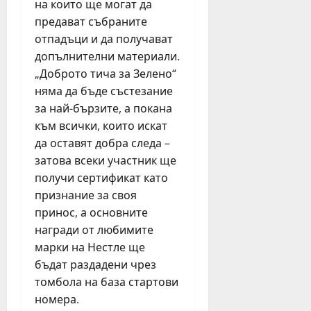
на които ще могат да
з
и
т
!
а
предават събраните
ц
п
“
п
и
р
отпадъци и да получават
и
ъ
б
е
т
допълнителни материали.
р
у
з
и
„Доброто тича за Зелено“
в
р
п
ч
няма да бъде състезание
и
г
ъ
а
за най-бързите, а покана
п
а
р
щ
към всички, които искат
ъ
с
в
D
т
да оставят добра следа –
к
о
J
т
и
затова всеки участник ще
т
п
р
с
о
о
получи сертификат като
ъ
е
п
в
признание за своя
г
м
о
е
принос, а основните
в
е
л
ж
награди от любимите
а
й
у
д
марки на Нестле ще
о
с
г
а
бъдат раздадени чрез
т
т
о
т
Л
в
томбола на база стартови
д
с
е
а
и
номера.
о