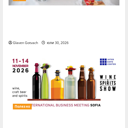
15 млади хора от България бяха избрани
сред 140 кандидати за най-мащабната
лятна стажантска програма на Нестле в
региона
Glaven Gotvach
юли 30, 2026
Полезно
Повече за свежия коктейл Wine&Spirits