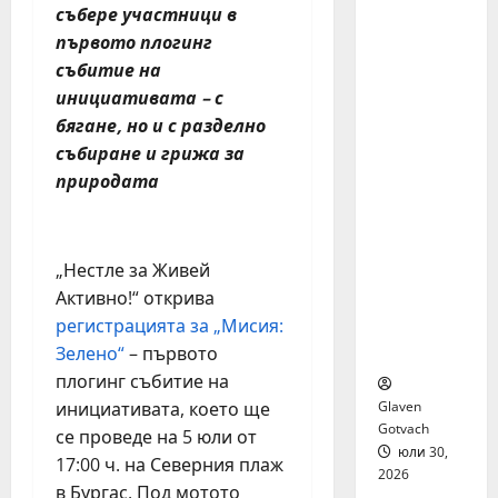
я бяха
събере участници в
избрани
първото плогинг
сред 140
събитие на
кандида
инициативата – с
ти за
бягане, но и с разделно
най-
събиране и грижа за
мащабн
природата
ата
лятна
стажант
ска
„Нестле за Живей
програм
Активно!“ открива
а на
регистрацията за „Мисия:
Нестле в
региона
Зелено“
– първото
плогинг събитие на
Glaven
инициативата, което ще
Gotvach
се проведе на 5 юли от
юли 30,
17:00 ч. на Северния плаж
2026
в Бургас. Под мотото