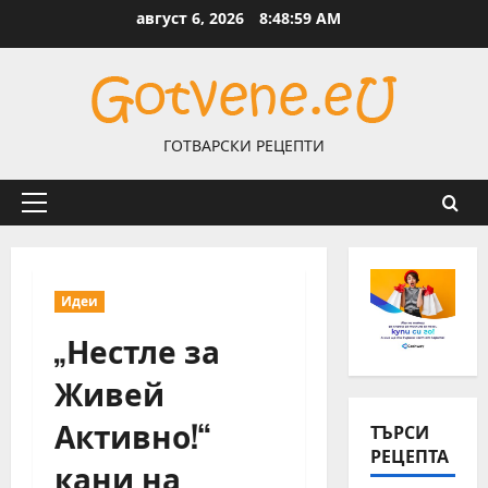
Skip
август 6, 2026
8:49:00 AM
to
content
ГОТВАРСКИ РЕЦЕПТИ
Primary
Menu
Идеи
„Нестле за
Живей
Активно!“
ТЪРСИ
РЕЦЕПТА
кани на