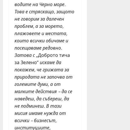
н
водите на Черно море.
о
е
Това е стряскащо, защото
т
д
Н
не говорим за далечен
е
Д
проблем, а за морето,
л
К
плажовете и местата,
я
които всички обичаме и
юли
посещаваме редовно.
юни
27,
Затова с
„Доброто тича
30,
2026
2026
за Зелено“
искаме да
покажем, че грижата за
природата не започва от
големите думи, а от
малките действия – да се
наведеш, да събереш, да
не подминеш. В тази
мисия имаме нужда от
всички – бизнесът,
институциите,