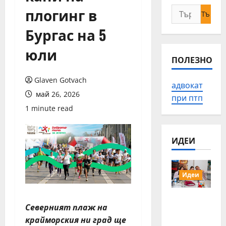
плогинг в
Търсене
за:
Бургас на 5
юли
ПОЛЕЗНО
Glaven Gotvach
адвокат
май 26, 2026
при птп
1 minute read
ИДЕИ
Идеи
15 млади
Северният плаж на
хора от
Българи
крайморския ни град ще