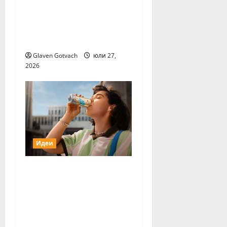
Живей Активно!“ и
тичащ DJ повеждат
софиянци на вечерно
бягане от НДК
Glaven Gotvach
юли 27,
2026
Идеи
Нестле Групата
отчита 3,6%
органичен ръст през
първото полугодие
на 2026 г.