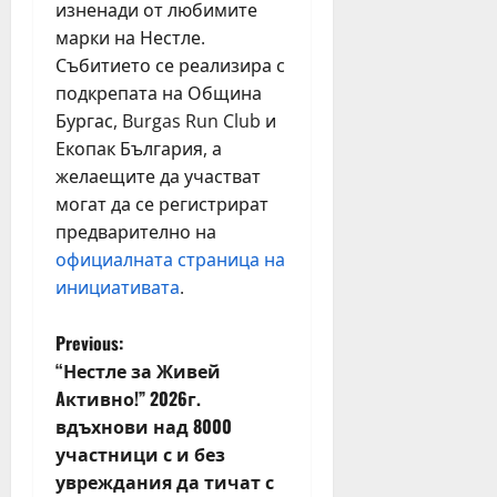
изненади от любимите
марки на Нестле.
Събитието се реализира с
подкрепата на Община
Бургас, Burgas Run Club и
Екопак България, а
желаещите да участват
могат да се регистрират
предварително на
официалната страница на
инициативата
.
P
Previous:
“Нестле за Живей
o
Aктивно!” 2026г.
вдъхнови над 8000
s
участници с и без
t
увреждания да тичат с