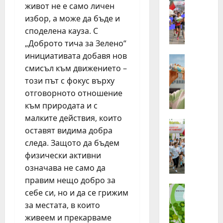
З
хора
живот не е само личен
от
а
избор, а може да бъде и
Бълг
п
бяха
споделена кауза. С
избр
ъ
сред
„Доброто тича за Зелено“
р
140
канд
инициативата добавя нов
в
Идеи
за
смисъл към движението –
Н
най-
и
маща
е
п
този път с фокус върху
лятн
стаж
с
ъ
отговорното отношение
прог
т
т
на
към природата и с
Нест
л
т
в
малките действия, които
е
Идеи
а
реги
оставят видима добра
П
Г
з
следа. Защото да бъдем
л
р
и
о
физически активни
у
г
г
п
означава не само да
о
и
а
д
правим нещо добро за
н
Идеи
т
и
себе си, но и да се грижим
„
г
а
н
за местата, в които
Н
ъ
о
а
живеем и прекарваме
е
т
т