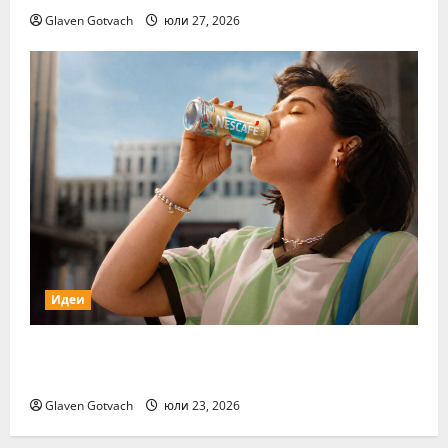
Glaven Gotvach
юли 27, 2026
Идеи
Нестле Групата отчита 3,6% органичен
ръст през първото полугодие на 2026 г.
Glaven Gotvach
юли 23, 2026