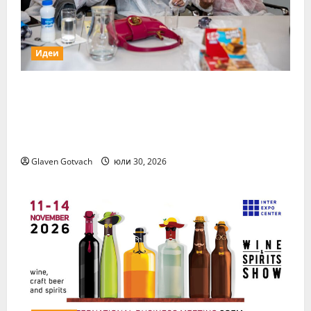
Идеи
15 млади хора от България бяха избрани
сред 140 кандидати за най-мащабната
лятна стажантска програма на Нестле в
региона
Glaven Gotvach
юли 30, 2026