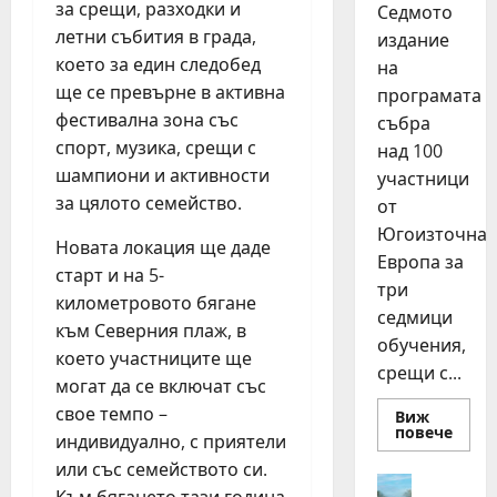
за срещи, разходки и
Седмото
летни събития в града,
издание
което за един следобед
на
ще се превърне в активна
програмата
фестивална зона със
събра
спорт, музика, срещи с
над 100
шампиони и активности
участници
за цялото семейство.
от
Югоизточна
Новата локация ще даде
Европа за
старт и на 5-
три
километровото бягане
седмици
към Северния плаж, в
обучения,
което участниците ще
срещи с...
могат да се включат със
свое темпо –
Виж
Read
повече
индивидуално, с приятели
more
about
или със семейството си.
15
Идеи
млад
Към бягането тази година