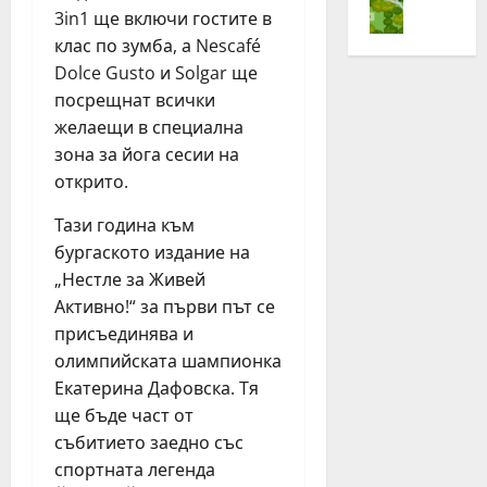
„
с
3in1 ще включи гостите в
е
ч
Н
т
н
и
клас по зумба, а Nescafé
е
л
о
т
с
Dolce Gusto и Solgar ще
е
в
а
т
посрещнат всички
з
и
3
л
желаещи в специална
а
я
,
е
зона за йога сесии на
Ж
т
6
з
открито.
и
д
%
а
в
ж
о
Ж
Тази година към
е
о
р
и
бургаското издание на
й
г
г
в
„Нестле за Живей
А
и
а
е
к
н
Активно!“ за първи път се
н
й
т
г
и
присъединява и
А
и
з
ч
к
олимпийската шампионка
в
а
е
т
Екатерина Дафовска. Тя
н
с
н
и
ще бъде част от
о
т
р
в
събитието заедно със
!
о
ъ
н
спортната легенда
“
т
с
о