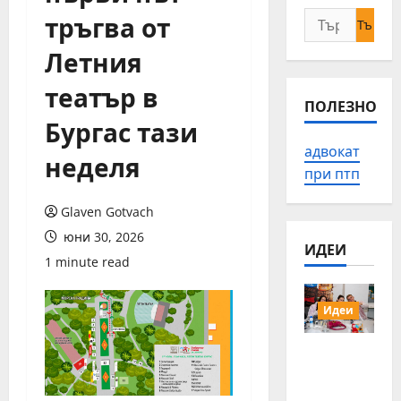
тръгва от
Търсене
за:
Летния
театър в
ПОЛЕЗНО
Бургас тази
адвокат
неделя
при птп
Glaven Gotvach
юни 30, 2026
ИДЕИ
1 minute read
Идеи
15 млади
хора от
Българи