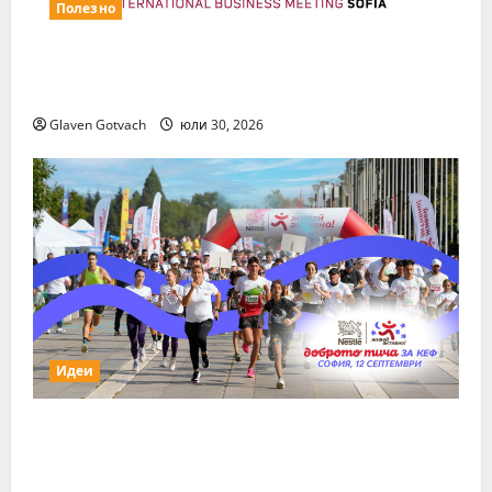
Полезно
Повече за свежия коктейл Wine&Spirits
Show
Glaven Gotvach
юли 30, 2026
Идеи
За първи път тази година „Нестле за
Живей Активно!“ и тичащ DJ повеждат
софиянци на вечерно бягане от НДК