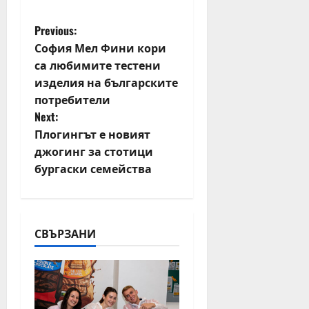
P
Previous:
София Мел Фини кори
o
са любимите тестени
изделия на българските
s
потребители
t
Next:
Плогингът е новият
n
джогинг за стотици
бургаски семейства
a
v
i
СВЪРЗАНИ
g
a