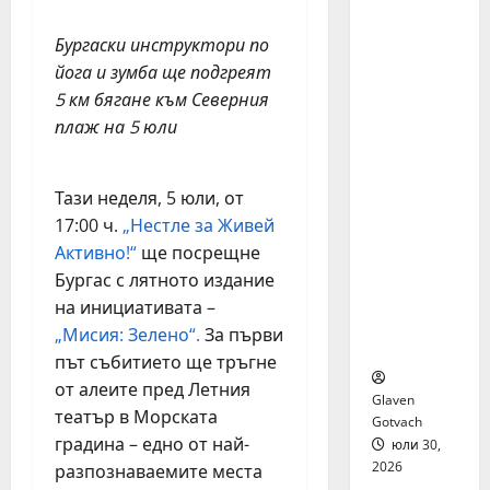
я бяха
избрани
Бургаски инструктори по
сред 140
йога и зумба ще подгреят
кандида
5 км бягане към Северния
ти за
плаж на 5 юли
най-
мащабн
ата
Тази неделя, 5 юли, от
лятна
17:00 ч.
„Нестле за Живей
стажант
ска
Активно!“
ще посрещне
програм
Бургас с лятното издание
а на
на инициативата –
Нестле в
„Мисия: Зелено“.
За първи
региона
път събитието ще тръгне
от алеите пред Летния
Glaven
театър в Морската
Gotvach
градина – едно от най-
юли 30,
2026
разпознаваемите места