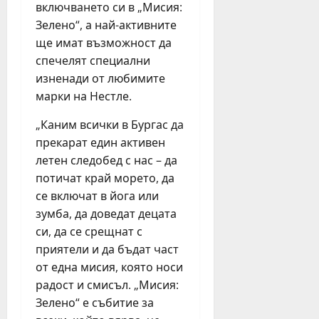
включването си в „Мисия:
Зелено“, а най-активните
ще имат възможност да
спечелят специални
изненади от любимите
марки на Нестле.
„Каним всички в Бургас да
прекарат един активен
летен следобед с нас – да
потичат край морето, да
се включат в йога или
зумба, да доведат децата
си, да се срещнат с
приятели и да бъдат част
от една мисия, която носи
радост и смисъл. „Мисия:
Зелено“ е събитие за