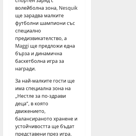
т
спортен заряд с
е
ф
н
н
волейболна зона, Nesquik
и
юли
и
а
я
6,
ще зарадва малките
я
2
2026
н
футболни шампиони със
т
0
ц
специално
е
2
и
предизвикателство, а
а
6
н
Maggi ще предложи една
т
г
а
ъ
бърза и динамична
.
в
р
баскетболна игра за
е
в
ч
награди.
юли
Б
е
23,
у
За най-малките гости ще
р
2026
р
има специална зона на
н
г
о
„Нестле за по-здрави
а
б
деца“, в която
с
я
движението,
т
г
балансираното хранене и
а
а
устойчивостта ще бъдат
з
н
и
представени през игра.
е