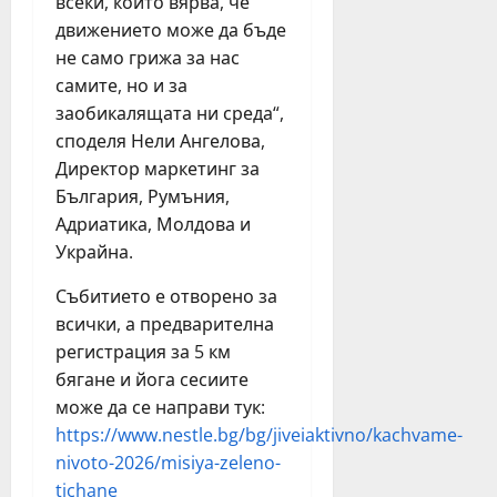
всеки, който вярва, че
движението може да бъде
не само грижа за нас
самите, но и за
заобикалящата ни среда“,
споделя Нели Ангелова,
Директор маркетинг за
България, Румъния,
Адриатика, Молдова и
Украйна.
Събитието е отворено за
всички, а предварителна
регистрация за 5 км
бягане и йога сесиите
може да се направи тук:
https://www.nestle.bg/bg/jiveiaktivno/kachvame-
nivoto-2026/misiya-zeleno-
tichane