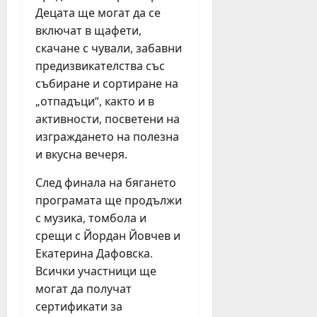
н
Децата ще могат да се
о
е
т
включат в щафети,
д
Н
скачане с чували, забавни
е
Д
предизвикателства със
л
К
събиране и сортиране на
я
„отпадъци“, както и в
юли
активности, посветени на
юни
27,
изграждането на полезна
30,
2026
2026
и вкусна вечеря.
След финала на бягането
програмата ще продължи
с музика, томбола и
срещи с Йордан Йовчев и
Екатерина Дафовска.
Всички участници ще
могат да получат
сертификати за