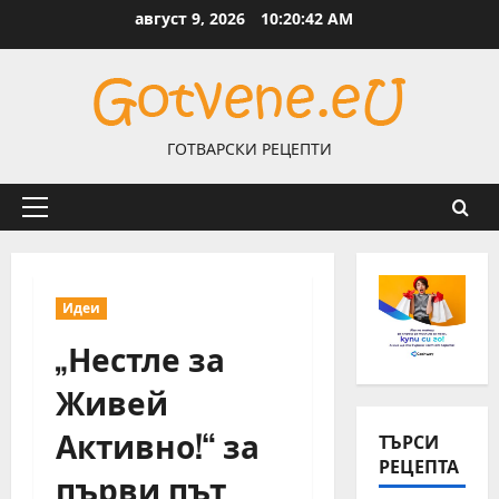
Skip
август 9, 2026
10:20:42 AM
to
content
ГОТВАРСКИ РЕЦЕПТИ
Primary
Menu
Идеи
„Нестле за
Живей
Активно!“ за
ТЪРСИ
РЕЦЕПТА
първи път