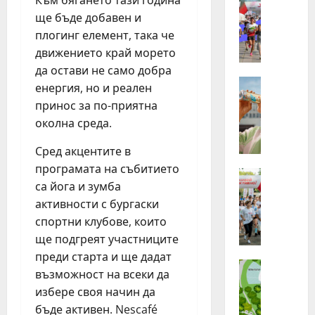
З
хора
ще бъде добавен и
от
а
Бълг
плогинг елемент, така че
п
бяха
избр
ъ
движението край морето
сред
р
140
да остави не само добра
канд
в
Идеи
за
енергия, но и реален
Н
най-
и
принос за по-приятна
маща
е
п
лятн
околна среда.
стаж
с
ъ
прог
т
т
на
Сред акцентите в
Нест
л
т
в
програмата на събитието
е
Идеи
а
реги
са йога и зумба
П
Г
з
л
активности с бургаски
р
и
о
у
спортни клубове, които
г
г
п
о
ще подгреят участниците
и
а
д
преди старта и ще дадат
н
Идеи
т
и
възможност на всеки да
„
г
а
н
избере своя начин да
Н
ъ
о
а
бъде активен. Nescafé
е
т
т