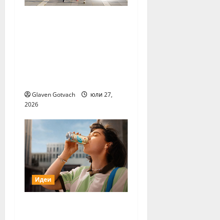
За първи път тази
година „Нестле за
Живей Активно!“ и
тичащ DJ повеждат
софиянци на вечерно
бягане от НДК
Glaven Gotvach
юли 27,
2026
Идеи
Нестле Групата
отчита 3,6%