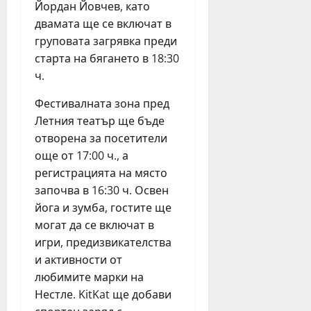
з
Йордан Йовчев, като
и
т
!
а
ц
п
двамата ще се включат в
“
п
и
р
и
груповата загрявка преди
ъ
б
е
т
старта на бягането в 18:30
р
у
з
и
ч.
в
р
п
ч
и
г
ъ
а
Фестивалната зона пред
п
а
р
щ
Летния театър ще бъде
ъ
с
в
D
отворена за посетители
т
к
о
J
още от 17:00 ч., а
т
и
т
п
регистрацията на място
р
с
о
о
ъ
е
започва в 16:30 ч. Освен
п
в
г
м
о
йога и зумба, гостите ще
е
в
е
л
ж
могат да се включат в
а
й
у
д
игри, предизвикателства
о
с
г
а
и активности от
т
т
о
т
любимите марки на
Л
в
д
с
Нестле. KitKat ще добави
е
а
и
о