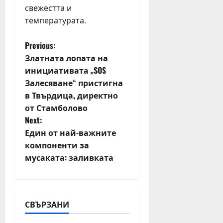
свежестта и
температурата.
P
Previous:
Златната лопата на
o
инициативата „SOS
Залесяване“ пристигна
s
в Твърдица, директно
t
от Стамболово
Next:
n
Един от най-важните
компоненти за
a
мусаката: заливката
v
i
СВЪРЗАНИ
g