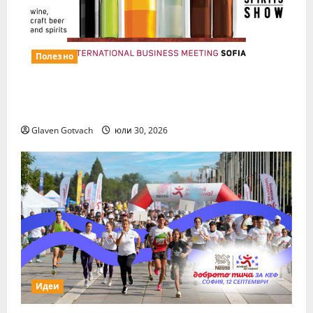
Полезно
Повече за свежия коктейл Wine&Spirits
Show
Glaven Gotvach
юли 30, 2026
Идеи