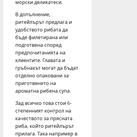
морски деликатеси.
н
о
е
т
В допълнение,
д
Н
ритейлърът предлага и
е
Д
удобството рибата да
л
К
бъде филетирана или
я
подготвена според
юли
предпочитанията на
юни
27,
30,
клиентите. Главата и
2026
2026
гръбнакът могат да бъдат
отделно опаковани за
приготвянето на
ароматна рибена супа.
Зад всичко това стои 6-
степенният контрол на
качеството за прясната
риба, който ритейлърът
прилага. Така например в