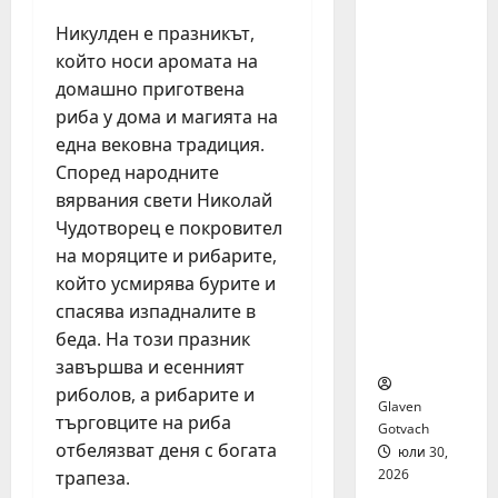
я бяха
Никулден е празникът,
избрани
сред 140
който носи аромата на
кандида
домашно приготвена
ти за
риба у дома и магията на
най-
една вековна традиция.
мащабн
Според народните
ата
вярвания свети Николай
лятна
Чудотворец е покровител
стажант
ска
на моряците и рибарите,
програм
който усмирява бурите и
а на
спасява изпадналите в
Нестле в
беда. На този празник
региона
завършва и есенният
риболов, а рибарите и
Glaven
търговците на риба
Gotvach
отбелязват деня с богата
юли 30,
2026
трапеза.