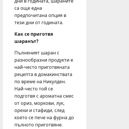
дни в годината, шараните
з
и
т
!
са още една
а
ц
п
“
п
предпочитана опция в
и
р
и
ъ
б
е
тези дни от годината.
т
р
у
з
и
в
Как се приготвя
р
п
ч
и
г
шаранът?
ъ
а
п
а
р
щ
Пълненият шаран с
ъ
с
в
D
т
к
разнообразни продукти е
о
J
т
и
т
най-често приготвяната
п
р
с
о
о
рецепта в домакинствата
ъ
е
п
в
по време на Никулден.
г
м
о
е
Най-често той се
в
е
л
ж
подготвя с ароматна смес
а
й
у
д
от ориз, моркови, лук,
о
с
г
а
т
орехи и стафиди, след
т
о
т
Л
в
д
което се пече на фурна до
с
е
а
и
о
пълното приготвяне.