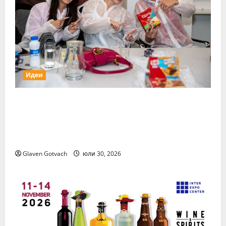
Идеи
15 млади хора от България бяха избрани
сред 140 кандидати за най-мащабната
лятна стажантска програма на Нестле в
региона
Glaven Gotvach
юли 30, 2026