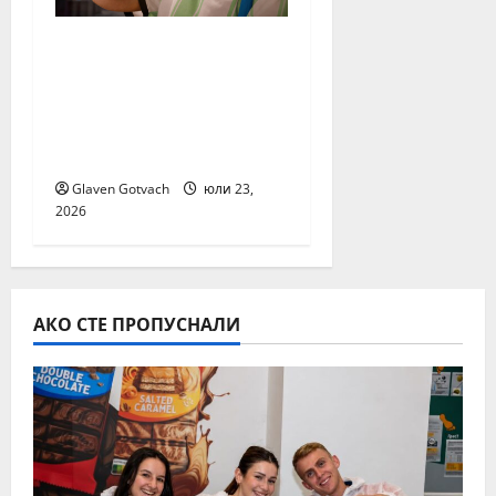
Нестле Групата
отчита 3,6%
органичен ръст през
първото полугодие
на 2026 г.
Glaven Gotvach
юли 23,
2026
АКО СТЕ ПРОПУСНАЛИ