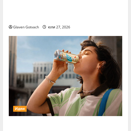
За първи път тази година „Нестле за
Живей Активно!“ и тичащ DJ повеждат
софиянци на вечерно бягане от НДК
Glaven Gotvach
юли 27, 2026
Идеи
Нестле Групата отчита 3,6% органичен