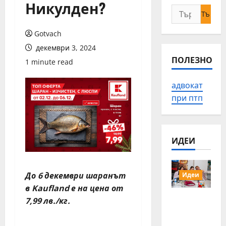
Никулден?
Търсене
за:
Gotvach
декември 3, 2024
ПОЛЕЗНО
1 minute read
адвокат
при птп
ИДЕИ
До 6 декември шаранът
Идеи
в Kaufland е на цена от
15 млади
7,99 лв./кг.
хора от
Българи