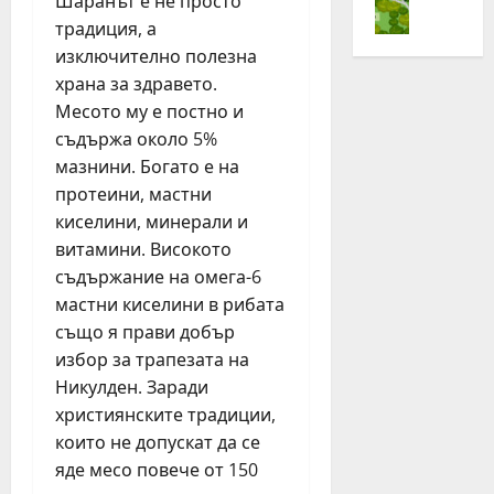
„
Шаранът е не просто
с
е
ч
Н
традиция, а
т
н
и
е
изключително полезна
л
о
т
с
храна за здравето.
е
в
а
т
Месото му е постно и
з
и
3
л
а
съдържа около 5%
я
,
е
Ж
т
мазнини. Богато е на
6
з
и
д
%
а
протеини, мастни
в
ж
о
Ж
киселини, минерали и
е
о
р
и
витамини. Високото
й
г
г
в
съдържание на омега-6
А
и
а
е
мастни киселини в рибата
к
н
н
й
също я прави добър
т
г
и
А
и
з
избор за трапезата на
ч
к
в
а
е
Никулден. Заради
т
н
с
н
и
християнските традиции,
о
т
р
в
които не допускат да се
!
о
ъ
н
яде месо повече от 150
“
т
с
о