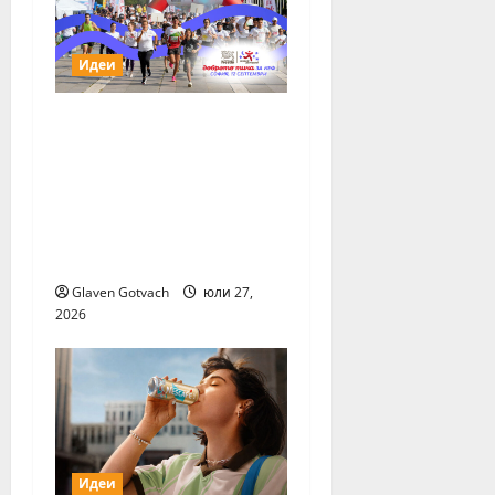
Идеи
За първи път тази
година „Нестле за
Живей Активно!“ и
тичащ DJ повеждат
софиянци на вечерно
бягане от НДК
Glaven Gotvach
юли 27,
2026
Идеи