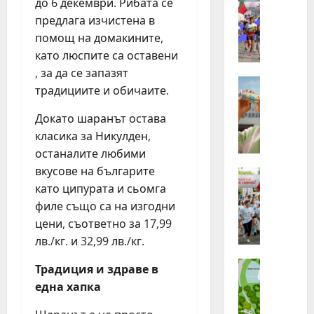
до 6 декември. Рибата се
З
хора
от
предлага изчистена в
а
Бълг
п
бяха
помощ на домакините,
избр
ъ
като люспите са оставени
сред
р
140
, за да се запазят
канд
в
Идеи
за
традициите и обичаите.
Н
най-
и
маща
е
п
лятн
Докато шаранът остава
стаж
с
ъ
прог
класика за Никулден,
т
т
на
останалите любими
Нест
л
т
в
вкусове на българите
е
Идеи
а
реги
П
като ципурата и сьомга
Г
з
л
р
и
филе също са на изгодни
о
у
г
цени, съответно за 17,99
г
п
о
лв./кг. и 32,99 лв./кг.
и
а
д
н
Идеи
т
и
Традиция и здраве в
„
г
а
н
една хапка
Н
ъ
о
а
е
т
т