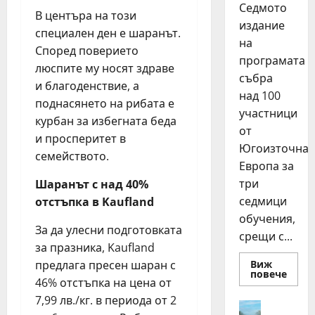
Седмото
В центъра на този
издание
специален ден е шаранът.
на
Според поверието
програмата
люспите му носят здраве
събра
и благоденствие, а
над 100
поднасянето на рибата е
участници
курбан за избегната беда
от
и просперитет в
Югоизточна
семейството.
Европа за
три
Шаранът с над 40%
седмици
отстъпка в
Kaufland
обучения,
За да улесни подготовката
срещи с...
за празника, Kaufland
Виж
предлага пресен шаран с
Read
повече
46% отстъпка на цена от
more
about
7,99 лв./кг. в периода от 2
15
Идеи
млад