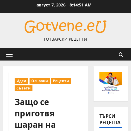
Skip
август 7, 2026
8:14:51 AM
to
content
ГОТВАРСКИ РЕЦЕПТИ
Primary
Menu
Идеи
Основни
Рецепти
Съвети
Защо се
приготвя
ТЪРСИ
шаран на
РЕЦЕПТА