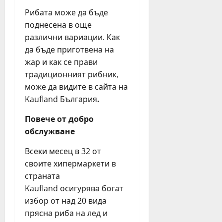
т
е
ф
н
Рибата може да бъде
н
и
юли
и
а
я
6,
поднесена в още
я
2
2026
н
различни вариации. Как
т
0
ц
да бъде приготвена на
е
2
и
жар и как се прави
а
6
н
традиционният рибник,
т
г
а
може да видите в сайта на
ъ
.
в
р
Kaufland България
.
е
в
ч
юли
Повече от добро
Б
е
23,
у
обслужване
р
2026
р
н
Всеки месец в 32 от
г
о
а
своите хипермаркети в
б
с
страната
я
т
г
Kaufland осигурява богат
а
а
избор от над 20 вида
з
н
прясна риба на лед и
и
е