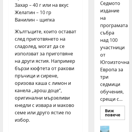
Седмото
Захар – 40 г или на вкус
издание
Желатин – 10 гр
на
Ванилин – щипка
програмата
Жълтъците, които остават
събра
след приготвянето на
над 100
сладолед, могат да се
участници
използват за приготвяне
от
на други ястия. Например
Югоизточна
бързи кюфтета от ракови
Европа за
пръчици и сирене,
три
оризова каша с лимон и
седмици
канела „арош доце“,
обучения,
оригинални мързеливи
срещи с...
кнедли с извара и маково
Виж
семе или друго ястие по
Read
повече
more
избор.
about
15
Идеи
млад