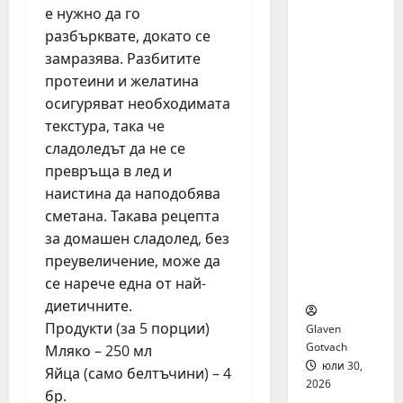
я бяха
е нужно да го
избрани
разбърквате, докато се
сред 140
замразява. Разбитите
кандида
протеини и желатина
ти за
осигуряват необходимата
най-
текстура, така че
мащабн
ата
сладоледът да не се
лятна
превръща в лед и
стажант
наистина да наподобява
ска
сметана. Такава рецепта
програм
за домашен сладолед, без
а на
преувеличение, може да
Нестле в
се нарече една от най-
региона
диетичните.
Продукти (за 5 порции)
Glaven
Gotvach
Мляко – 250 мл
юли 30,
Яйца (само белтъчини) – 4
2026
бр.