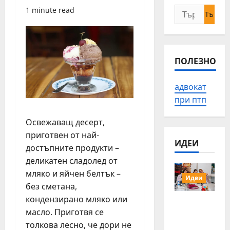
Търсене
1 minute read
за:
ПОЛЕЗНО
адвокат
при птп
Освежаващ десерт,
приготвен от най-
ИДЕИ
достъпните продукти –
деликатен сладолед от
мляко и яйчен белтък –
Идеи
без сметана,
кондензирано мляко или
15 млади
масло. Приготвя се
хора от
Българи
толкова лесно, че дори не