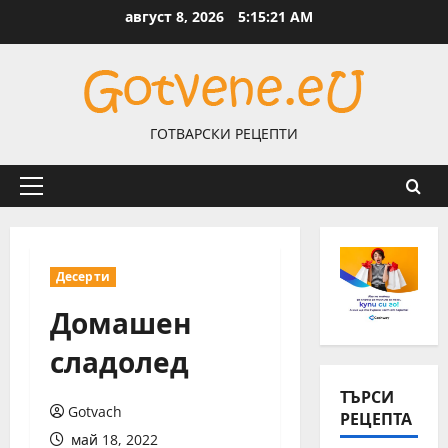
Skip
август 8, 2026
5:15:21 AM
to
content
ГОТВАРСКИ РЕЦЕПТИ
Primary
Menu
Десерти
Домашен
сладолед
ТЪРСИ
Gotvach
РЕЦЕПТА
май 18, 2022