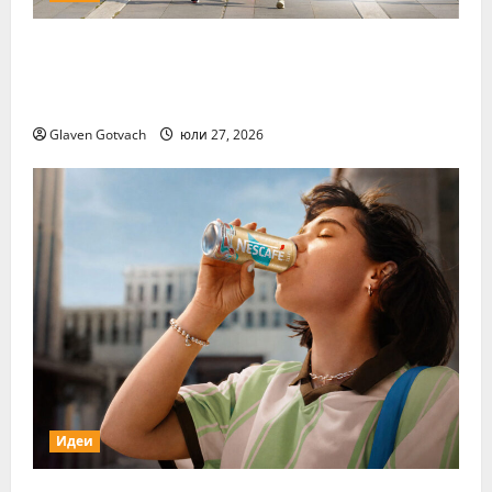
За първи път тази година „Нестле за
Живей Активно!“ и тичащ DJ повеждат
софиянци на вечерно бягане от НДК
Glaven Gotvach
юли 27, 2026
Идеи