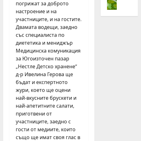
„
погрижат за доброто
с
е
ч
Н
настроение и на
т
н
и
е
л
участниците, и на гостите.
о
т
с
е
в
а
Двамата водещи, заедно
т
з
и
3
л
със специалиста по
а
я
,
е
диететика и мениджър
Ж
т
6
з
Медицинска комуникация
и
д
%
а
за Югоизточен пазар
в
ж
о
Ж
„Нестле Детско хранене“
е
о
р
и
й
д-р Ивелина Герова ще
г
г
в
А
и
бъдат и експертното
а
е
к
н
н
й
жури, което ще оцени
т
г
и
А
най-вкусните брускети и
и
з
ч
к
най-апетитните салати,
в
а
е
т
приготвени от
н
с
н
и
участниците, заедно с
о
т
р
в
гости от медиите, които
!
о
ъ
н
“
т
също ще имат своя глас в
с
о