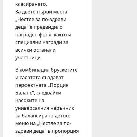
з
и
т
класирането.
!
а
ц
п
“
За двете първи места
п
и
р
и
„Нестле за по-здрави
ъ
б
е
т
деца“ е предвидило
р
у
з
и
награден фонд, както и
в
р
п
ч
специални награди за
и
г
ъ
а
п
всички останали
а
р
щ
ъ
с
в
участници.
D
т
к
о
J
т
В комбинация брускетите
и
т
п
р
с
и салатата създават
о
о
ъ
е
п
в
перфектната „Порция
г
м
о
е
Баланс“, следвайки
в
е
л
ж
насоките на
а
й
у
д
универсалния наръчник
о
с
г
а
за балансирано детско
т
т
о
т
меню на „Нестле за по-
Л
в
д
с
е
а
здрави деца“ в пропорция
и
о