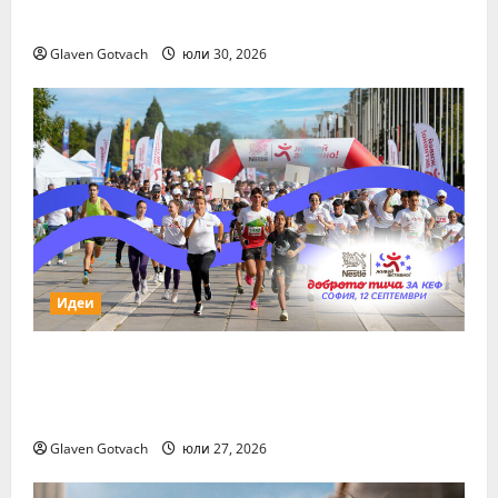
Show
Glaven Gotvach
юли 30, 2026
Идеи
За първи път тази година „Нестле за
Живей Активно!“ и тичащ DJ повеждат
софиянци на вечерно бягане от НДК
Glaven Gotvach
юли 27, 2026