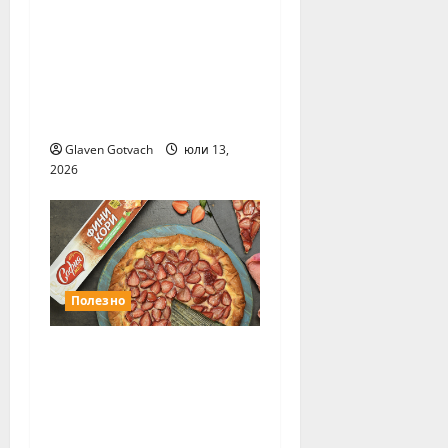
Ноември ще е
месецът на
Международните
хранителни
изложения
Glaven Gotvach
юли 13,
2026
Полезно
София Мел Фини
кори са любимите
тестени изделия на
българските