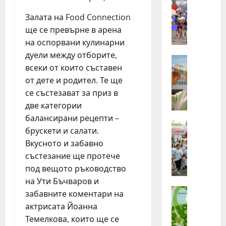
З
хора
от
а
Залата на Food Connection
Бълг
п
бяха
ще се превърне в арена
избр
ъ
сред
на оспорвани кулинарни
р
140
дуели между отборите,
канд
в
Идеи
за
всеки от които съставен
Н
най-
и
маща
от дете и родител. Те ще
е
п
лятн
стаж
с
ъ
се състезават за приз в
прог
т
т
на
две категории
Нест
л
т
балансирани рецепти –
в
е
Идеи
а
реги
брускети и салати.
П
Г
з
Вкусното и забавно
л
р
и
състезание ще протече
о
у
г
г
под вещото ръководство
п
о
и
а
на Ути Бъчваров и
д
н
Идеи
т
и
забавните коментари на
„
г
а
н
актрисата Йоанна
Н
ъ
о
а
Темелкова, които ще се
е
т
т