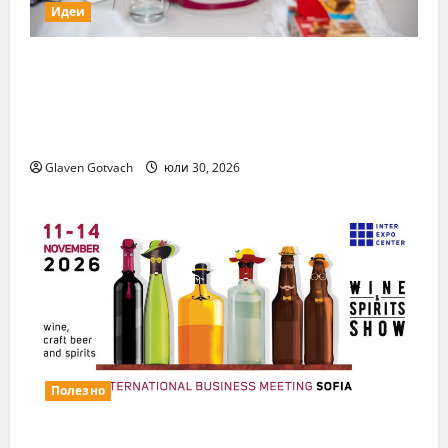
Идеи
15 млади хора от България бяха избрани
сред 140 кандидати за най-мащабната
лятна стажантска програма на Нестле в
региона
Glaven Gotvach
юли 30, 2026
Полезно
Повече за свежия коктейл Wine&Spirits