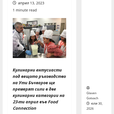
я бяха
април 13, 2023
избрани
1 minute read
сред 140
кандида
ти за
най-
мащабн
ата
лятна
стажант
ска
програм
а на
Кулинарни ентусиасти
Нестле в
под вещото ръководство
региона
на Ути Бъчваров ще
премерят сили в две
Glaven
кулинарни категории на
Gotvach
23-ти април във Food
юли 30,
Connection
2026