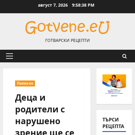
Skip
август 7, 2026
9:58:38 PM
to
content
ГОТВАРСКИ РЕЦЕПТИ
Primary
Menu
Полезно
Деца и
родители с
нарушено
ТЪРСИ
РЕЦЕПТА
зрение ще се