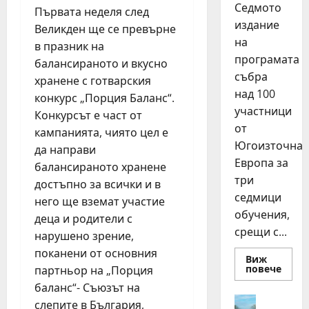
Седмото
Първата неделя след
издание
Великден ще се превърне
на
в празник на
програмата
балансираното и вкусно
събра
хранене с готварския
над 100
конкурс „Порция Баланс“.
участници
Конкурсът е част от
от
кампанията, чиято цел е
Югоизточна
да направи
Европа за
балансираното хранене
три
достъпно за всички и в
седмици
него ще вземат участие
обучения,
деца и родители с
срещи с...
нарушено зрение,
поканени от основния
Виж
Read
повече
партньор на „Порция
more
баланс“- Съюзът на
about
15
Идеи
слепите в България,
млад