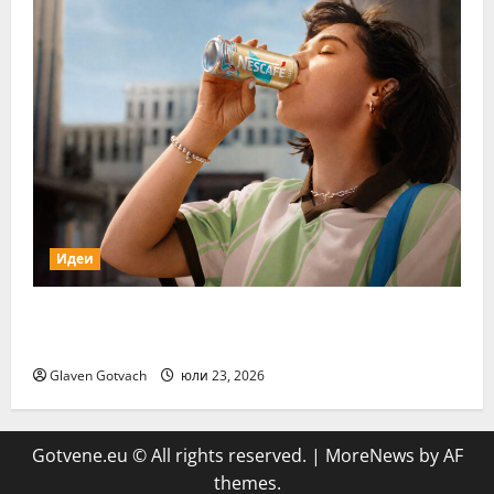
Идеи
Нестле Групата отчита 3,6% органичен
ръст през първото полугодие на 2026 г.
Glaven Gotvach
юли 23, 2026
Gotvene.eu © All rights reserved.
|
MoreNews
by AF
themes.