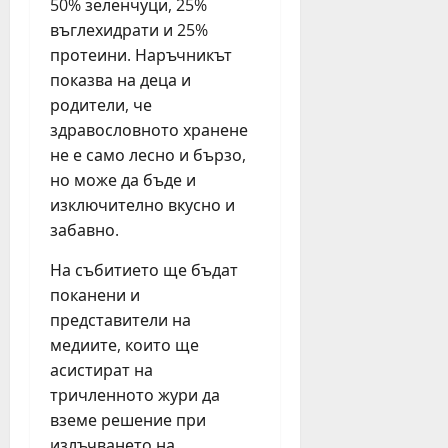
т
е
50% зеленчуци, 25%
ф
н
н
и
юли
въглехидрати и 25%
и
а
я
6,
протеини. Наръчникът
я
2
2026
н
показва на деца и
т
0
ц
родители, че
е
2
и
здравословното хранене
а
6
н
т
не е само лесно и бързо,
г
а
ъ
.
но може да бъде и
в
р
е
изключително вкусно и
в
ч
юли
забавно.
Б
е
23,
у
р
2026
На събитието ще бъдат
р
н
поканени и
г
о
представители на
а
б
медиите, които ще
с
я
асистират на
т
г
тричленното жури да
а
а
з
вземе решение при
н
и
излъчването на
е