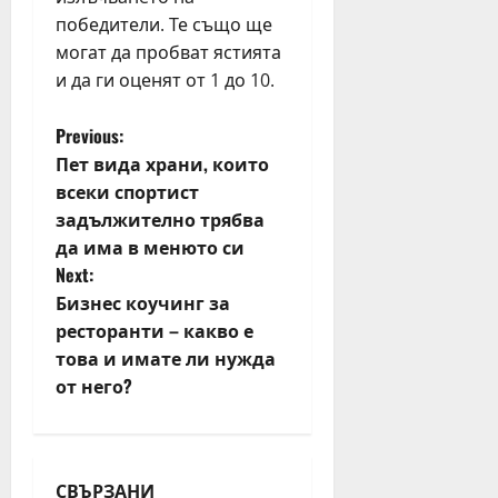
н
о
победители. Те също ще
е
т
могат да пробват ястията
д
Н
и да ги оценят от 1 до 10.
е
Д
л
К
P
Previous:
я
Пет вида храни, които
юли
o
всеки спортист
юни
27,
30,
задължително трябва
2026
s
2026
да има в менюто си
t
Next:
Бизнес коучинг за
n
ресторанти – какво е
това и имате ли нужда
a
от него?
v
i
СВЪРЗАНИ