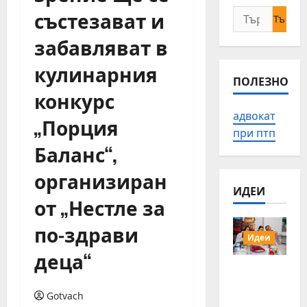
състезават и
Търсене
за:
забавляват в
кулинарния
ПОЛЕЗНО
конкурс
адвокат
„Порция
при птп
Баланс“,
организиран
ИДЕИ
от „Нестле за
по-здрави
Идеи
деца“
15 млади
хора от
Gotvach
Българи