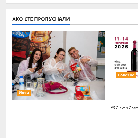
АКО СТЕ ПРОПУСНАЛИ
Полезно
Повече з
Идеи
Wine&Spiri
15 млади хора от България
Glaven Gotv
бяха избрани сред 140
кандидати за най-мащабната
лятна стажантска програма на