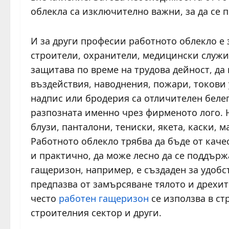
облекла са изключително важни, за да се п
И за други професии работното облекло е
строители, охранители, медицински служит
защитава по време на трудова дейност, да
въздействия, наводнения, пожари, токови 
надпис или бродерия са отличителен беле
разпозната именно чрез фирменото лого. 
блузи, панталони, тениски, якета, каски, 
Работното облекло трябва да бъде от каче
и практично, да може лесно да се поддърж
гащеризон, например, е създаден за удобс
предпазва от замърсяване тялото и дрехит
често
работен гащеризон
се използва в ст
строителния сектор и други.