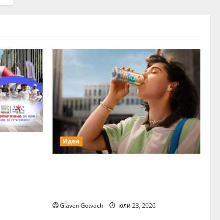
Идеи
дина
вно!“ и
Нестле Групата отчита 3,6%
офиянци
органичен ръст през първото
 НДК
полугодие на 2026 г.
Glaven Gotvach
юли 23, 2026