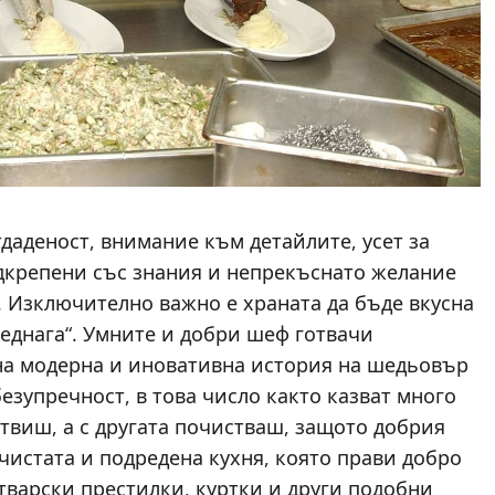
даденост, внимание към детайлите, усет за
дкрепени със знания и непрекъснато желание
. Изключително важно е храната да бъде вкусна
веднага“. Умните и добри шеф готвачи
на модерна и иновативна история на шедьовър
безупречност, в това число както казват много
твиш, а с другата почистваш, защото добрия
 чистата и подредена кухня, която прави добро
тварски престилки, куртки и други подобни