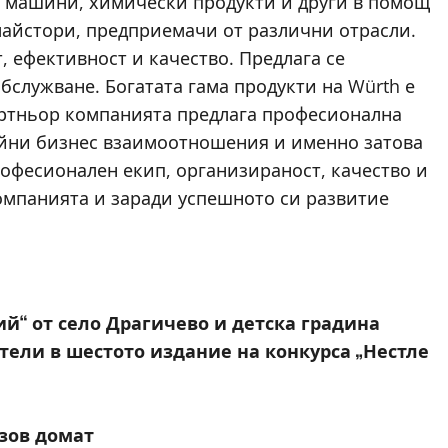
, машини, химически продукти и други в помощ
айстори, предприемачи от различни отрасли.
, ефективност и качество. Предлага се
служване. Богатата гама продукти на Würth е
артньор компанията предлага професионална
айни бизнес взаимоотношения и именно затова
рофесионален екип, организираност, качество и
компанията и заради успешното си развитие
й“ от село Драгичево и детска градина
ители в шестото издание на конкурса „Нестле
озов домат