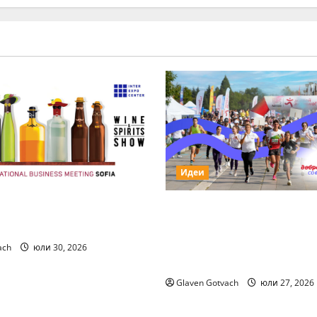
Идеи
а свежия коктейл
За първи път тази го
ts Show
„Нестле за Живей Акти
тичащ DJ повеждат с
ach
юли 30, 2026
на вечерно бягане от
Glaven Gotvach
юли 27, 2026