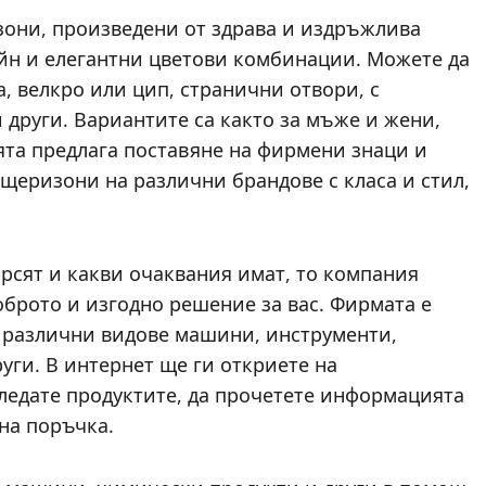
они, произведени от здрава и издръжлива
йн и елегантни цветови комбинации. Можете да
, велкро или цип, странични отвори, с
 други. Вариантите са както за мъже и жени,
ята предлага поставяне на фирмени знаци и
щеризони на различни брандове с класа и стил,
търсят и какви очаквания имат, то компания
брото и изгодно решение за вас. Фирмата е
о различни видове машини, инструменти,
уги. В интернет ще ги откриете на
гледате продуктите, да прочетете информацията
на поръчка.