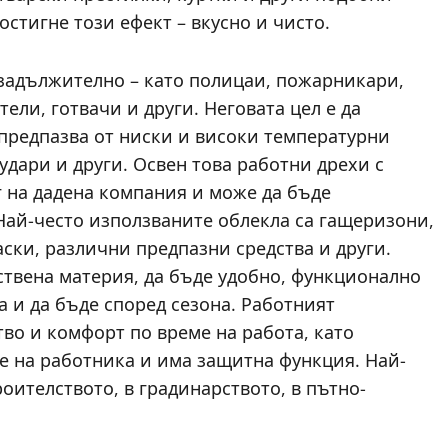
остигне този ефект – вкусно и чисто.
 задължително – като полицаи, пожарникари,
ели, готвачи и други. Неговата цел е да
 предпазва от ниски и високи температурни
удари и други. Освен това работни дрехи с
г на дадена компания и може да бъде
Най-често използваните облекла са гащеризони,
маски, различни предпазни средства и други.
ствена материя, да бъде удобно, функционално
а и да бъде според сезона. Работният
тво и комфорт по време на работа, като
е на работника и има защитна функция. Най-
роителството, в градинарството, в пътно-