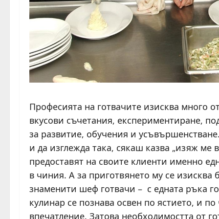
Професията на готвачите изисква много от
вкусови съчетания, експериментиране, по
за развитие, обучения и усъвършенстване
и да изглежда така, сякаш казва „изяж ме 
предоставят на своите клиенти именно ед
в чиния. А за приготвянето му се изисква 
знаменити шеф готвачи – с едната ръка го
кулинар се познава освен по ястието, и по
впечатление. Затова необходимостта от го