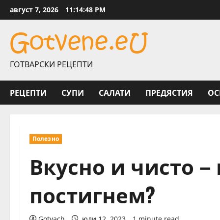
Skip
август 7, 2026
11:14:49 PM
to
content
ГОТВАРСКИ РЕЦЕПТИ
РЕЦЕПТИ
СУПИ
САЛАТИ
ПРЕДЯСТИЯ
ОС
Полезно
Вкусно и чисто – 
постигнем?
Gotvach
юли 12, 2023
1 minute read