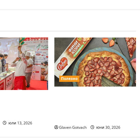
Полезно
София Мел Фини кори са
е е месецът на
любимите тестени
одните
изделия на българските
и изложения
потребители
юли 13, 2026
Glaven Gotvach
юни 30, 2026