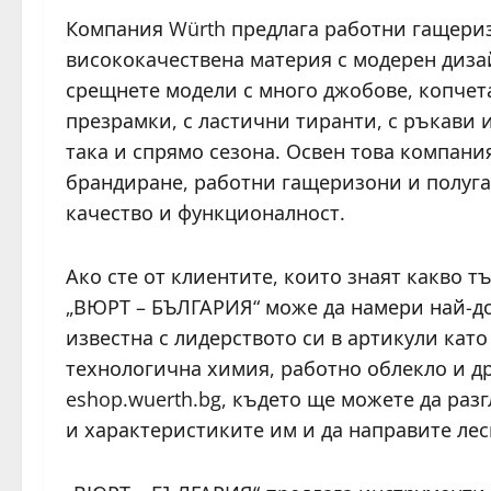
Компания Würth предлага работни гащериз
висококачествена материя с модерен диза
срещнете модели с много джобове, копчета
презрамки, с ластични тиранти, с ръкави и
така и спрямо сезона. Освен това компани
брандиране, работни гащеризони и полуга
качество и функционалност.
Ако сте от клиентите, които знаят какво 
„ВЮРТ – БЪЛГАРИЯ“ може да намери най-до
известна с лидерството си в артикули кат
технологична химия, работно облекло и др
eshop.wuerth.bg, където ще можете да раз
и характеристиките им и да направите лес