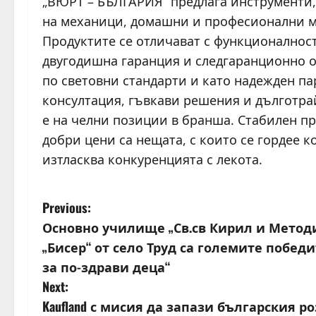
„ВЮРТ – БЪЛГАРИЯ“ предлага инструменти
на механици, домашни и професионални м
Продуктите се отличават с функционалност
двугодишна гаранция и следгаранционно об
по световни стандарти и като надежден п
консултация, гъвкави решения и дълготр
е на челни позиции в бранша. Стабилен п
добри цени са нещата, с които се гордее 
изтласква конкуренцията с лекота.
P
Previous:
Основно училище „Св.св Кирил и Методи
o
„Бисер“ от село Труд са големите побед
s
за по-здрави деца“
Next:
t
Kaufland с мисия да запази българския р