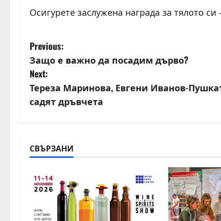
Осигурете заслужена награда за тялото си 
P
Previous:
Защо е важно да посадим дърво?
o
Next:
s
Тереза Маринова, Евгени Иванов-Пушка
садят дръвчета
t
n
a
СВЪРЗАНИ
v
i
g