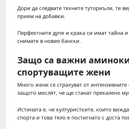
Дори да следвате техните туториъли, те в
прием на добавки.
Перфектните дупе и крака си имат тайна и 
снимате в новия бански.
Защо са важни аминоки
спортуващите жени
Много жени се страхуват от интензивните
защото мислят, че ще станат прекалено му
Истината е, че културистките, които вижда
спорта и това тяло е постигнато с доста п