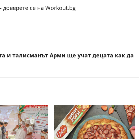
– доверете се на Workout.bg
та и талисманът Арми ще учат децата как да