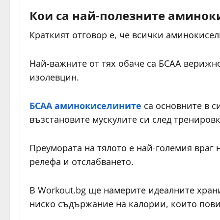
Кои са най-полезните аминок
Краткият отговор е, че всички аминокисел
Най-важните от тях обаче са БСАА верижн
изолевцин.
БСАА аминокиселините
са основните в с
възстановите мускулите си след тренировк
Преумората на тялото е най-големия враг 
релефа и отслабването.
В Workout.bg ще намерите идеалните хран
ниско съдържание на калории, които пови