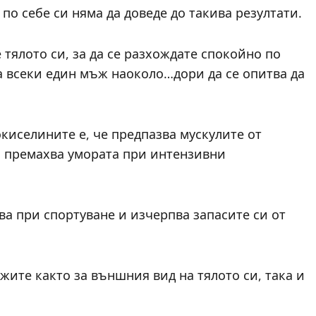
по себе си няма да доведе до такива резултати.
тялото си, за да се разхождате спокойно по
а всеки един мъж наоколо…дори да се опитва да
киселините е, че предпазва мускулите от
и премахва умората при интензивни
ва при спортуване и изчерпва запасите си от
ижите както за външния вид на тялото си, така и