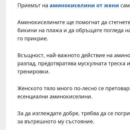
Приемът на
аминокиселини от жени
сам 
Аминокиселините ще помогнат да стегнете 
бикини на плажа и да обръщате погледа н
го прикрие.
Всъщност, най-важното действие на амино
разпад, предотвратява мускулната треска 
тренировки.
Женското тяло много по-лесно се претовар
есенциални аминокиселини.
За да изглеждате добре, трябва да се погр
за вътрешното му състояние.