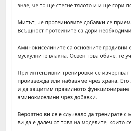
знае, че то ще стегне тялото и и ще гори 
Митът, че протеиновите добавки се приема
Всъщност протеините са дори необходими 
Аминокиселините са основните градивни е
мускулните влакна. Освен това обаче, те у
При интензивни тренировки се изчерпват
произвежда или набавяме чрез храна. Ето 
и да защитим правилното функциониране н
аминокиселини чрез добавки.
Вероятно ви се е случвало да тренирате с 
ви да е далеч от това на моделите, които с