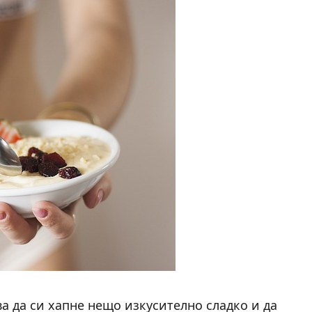
ва да си хапне нещо изкусително сладко и да