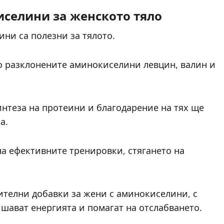
иселини за женското тяло
ини са полезни за тялото.
о разклонените аминокиселини левцин, валин и
интеза на протеини и благодарение на тях ще
а.
на ефективните тренировки, стягането на
ителни добавки за жени с аминокиселини, с
шават енергията и помагат на отслабването.