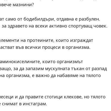
повече мазнини?
т само от бодибилдъри, отдавна е разбулен.
за здравето на всеки активно спортуващ човек.
лементи на протеините, които изграждат
частват във всички процеси в организма.
 аминокиселините, които организмът
защо, за да запазим мускулната тъкан от разпад
а организма, е важно да набавяме на тялото
месеци и да правите стотици клекове, но тялото
е снимат в инстаграм.