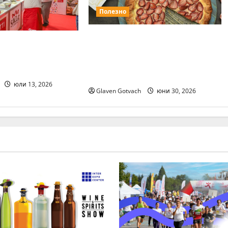
Полезно
София Мел Фини кори са
е е месецът на
любимите тестени
одните
изделия на българските
и изложения
потребители
юли 13, 2026
Glaven Gotvach
юни 30, 2026