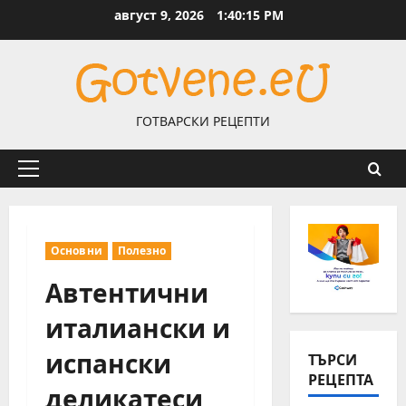
Skip
август 9, 2026
1:40:15 PM
to
content
ГОТВАРСКИ РЕЦЕПТИ
Primary
Menu
Основни
Полезно
Автентични
италиански и
испански
ТЪРСИ
РЕЦЕПТА
деликатеси