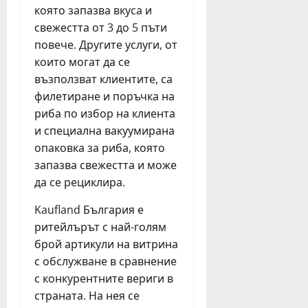
н
която запазва вкуса и
о
е
свежестта от 3 до 5 пъти
т
д
Н
повече. Другите услуги, от
е
Д
които могат да се
л
К
възползват клиентите, са
я
филетиране и поръчка на
юли
риба по избор на клиента
юни
27,
и специална вакуумирана
30,
2026
2026
опаковка за риба, която
запазва свежестта и може
да се рециклира.
Kaufland България е
ритейлърът с най-голям
брой артикули на витрина
с обслужване в сравнение
с конкурентните вериги в
страната. На нея се