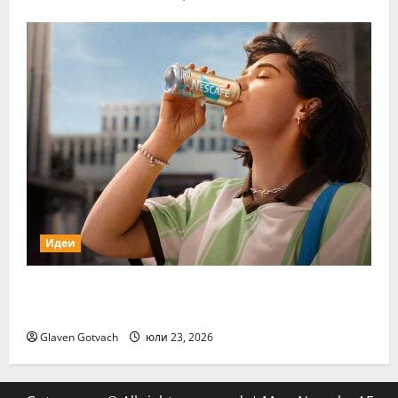
Идеи
Нестле Групата отчита 3,6% органичен
ръст през първото полугодие на 2026 г.
Glaven Gotvach
юли 23, 2026