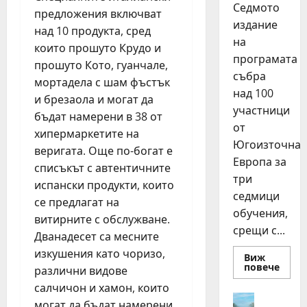
Седмото
предложения включват
издание
над 10 продукта, сред
на
които прошуто Крудо и
програмата
прошуто Кото, гуанчале,
събра
мортадела с шам фъстък
над 100
и брезаола и могат да
участници
бъдат намерени в 38 от
от
хипермаркетите на
Югоизточна
веригата. Още по-богат е
Европа за
списъкът с автентичните
три
испански продукти, които
седмици
се предлагат на
обучения,
витирните с обслужване.
срещи с...
Дванадесет са месните
изкушения като чоризо,
Виж
Read
повече
различни видове
more
about
салчичон и хамон, които
15
Идеи
могат да бъдат намерени
млад