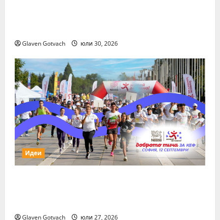
Повече за свежия коктейл Wine&Spirits
Show
Glaven Gotvach
юли 30, 2026
Идеи
За първи път тази година „Нестле за
Живей Активно!“ и тичащ DJ повеждат
софиянци на вечерно бягане от НДК
Glaven Gotvach
юли 27, 2026