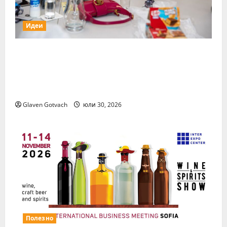
Идеи
15 млади хора от България бяха избрани
сред 140 кандидати за най-мащабната
лятна стажантска програма на Нестле в
региона
Glaven Gotvach
юли 30, 2026
Полезно