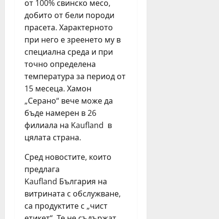
от 100% свинско месо,
з
и
т
!
а
добито от бели породи
ц
п
“
п
и
р
прасета. Характерното
и
ъ
б
е
т
при него е зреенето му в
р
у
з
и
специална среда и при
в
р
п
ч
точно определена
и
г
ъ
а
температура за период от
п
а
р
щ
15 месеца. Хамон
ъ
с
в
D
т
„Серано“ вече може да
к
о
J
т
и
бъде намерен в 26
т
п
р
с
о
о
филиала на Kaufland в
ъ
е
п
в
цялата страна.
г
м
о
е
в
е
л
Сред новостите, които
ж
а
й
у
д
предлага
о
с
г
а
Kaufland България на
т
т
о
т
витрината с обслужване,
Л
в
д
с
са продуктите с „чист
е
а
и
о
етикет“. Те не съдържат