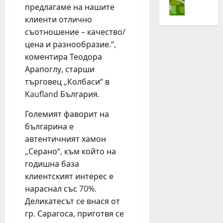
„
предлагаме на нашите
с
е
ч
Н
т
клиенти отлично
н
и
е
л
о
т
съотношение – качество/
с
е
в
а
т
цена и разнообразие.“,
з
и
3
л
коментира Теодора
а
я
,
е
Арапоглу, старши
Ж
т
6
з
търговец „Колбаси“ в
и
д
%
а
Kaufland България.
в
ж
о
Ж
е
о
р
и
Големият фаворит на
й
г
г
в
българина е
А
и
а
е
автентичният хамон
к
н
н
й
т
г
„Серано“, към който на
и
А
и
з
ч
годишна база
к
в
а
е
т
клиентският интерес е
н
с
н
и
нараснал със 70%.
о
т
р
в
Деликатесът се внася от
!
о
ъ
н
гр. Сарагоса, приготвя се
“
т
с
о