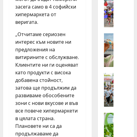
З
хора
засега само в 4 софийски
от
а
Бълг
хипермаркета от
п
бяха
избр
веригата.
ъ
сред
р
140
канд
„Отчитаме сериозен
в
Идеи
за
интерес към новите ни
Н
най-
и
маща
е
п
предложения на
лятн
стаж
с
ъ
витирините с обслужване.
прог
т
т
на
Клиентите ни ги оценяват
Нест
л
т
в
като продукти с висока
е
Идеи
а
реги
добавена стойност,
П
Г
з
затова ще продължим да
л
р
и
о
развиваме обособените
у
г
г
п
зони с нови вкусове и във
о
и
а
д
все повече хипермаркети
н
Идеи
т
и
в цялата страна.
„
г
а
н
Плановете ни са да
Н
ъ
о
а
продължаваме да
е
т
т