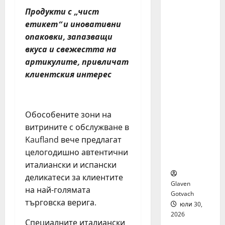
я бяха
Продукти с „чист
избрани
етикет“ и иновативни
сред 140
опаковки, запазващи
кандида
ти за
вкуса и свежестта на
най-
артикулите, привличат
мащабн
клиентския интерес
ата
лятна
стажант
Обособените зони на
ска
програм
витрините с обслужване в
а на
Kaufland вече предлагат
Нестле в
целогодишно автентични
региона
италиански и испански
деликатеси за клиентите
Glaven
на най-голямата
Gotvach
търговска верига.
юли 30,
2026
Специалните италиански