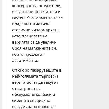
т
е
ф
н
консерванти, овкусители,
н
и
юли
и
а
изкуствени оцветители и
я
6,
я
2
2026
н
глутен. Към момента те се
т
0
ц
прадлагат в четири
е
2
и
столични хипармаркетa,
а
6
н
като плановете на
т
г
а
веригата са да увеличи
ъ
.
в
р
броя на магазините си,
е
в
които предлагат
ч
юли
Б
е
асортимента.
23,
у
р
2026
р
От скоро пазаруващите в
н
г
най-голямата търговска
о
а
б
верига могат да закупят
с
я
от витрината с
т
г
обслужване колбаси и
а
а
сирена в специална
з
н
вакуумирана опаковка,
и
е