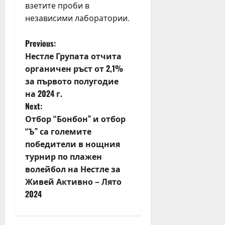
взетите проби в
независими лаборатории.
P
Previous:
Нестле Групата отчита
o
органичен ръст от 2,1%
за първото полугодие
s
на 2024 г.
t
Next:
Отбор “Бонбон” и отбор
n
“Ъ” са големите
победители в нощния
a
турнир по плажен
v
волейбол на Нестле за
Живей Активно – Лято
i
2024
g