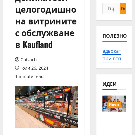
целогодишно
Търсене
за:
на витрините
с обслужване
ПОЛЕЗНО
в Kaufland
адвокат
при птп
Gotvach
юли 26, 2024
1 minute read
ИДЕИ
Идеи
15 млади
хора от
Българи