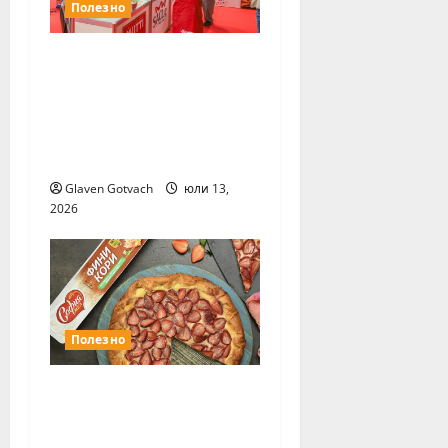
Полезно
Ноември ще е
месецът на
Международните
хранителни
изложения
Glaven Gotvach
юли 13,
2026
Полезно
София Мел Фини
кори са любимите
тестени изделия на